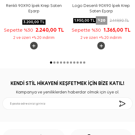
Renkli 90X90 İpek Krep Saten
Logo Desenli 90X90 İpek Krep
Eşarp
Saten Eşarp
20
1.950,00
TL
2.449,90
TL
%
3.200,00
TL
Sepette %30
2.240,00
TL
Sepette %30
1.365,00
TL
2 ve üzeri +% 20 indirim
2 ve üzeri +% 20 indirim
KENDİ STİL HİKAYENİ KEŞFETMEK İÇİN BİZE KATIL!
Kampanya ve yeniliklerden haberdar olmak için üye ol.