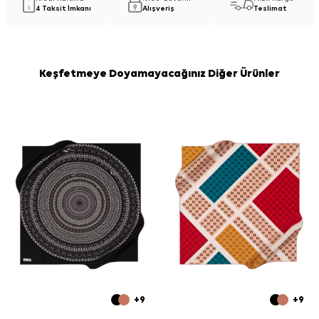
4 Taksit İmkanı
Alışveriş
Teslimat
Keşfetmeye Doyamayacağınız Diğer Ürünler
+9
+9