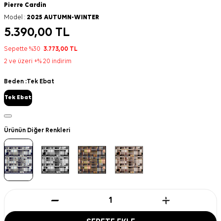
Pierre Cardin
Model :
2025 AUTUMN-WINTER
5.390,00
TL
Sepette %30
3.773,00
TL
2 ve üzeri +% 20 indirim
Beden :
Tek Ebat
Tek Ebat
Ürünün Diğer Renkleri