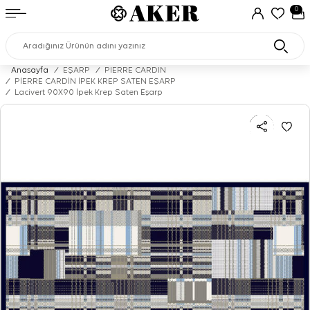
0
Anasayfa
/
EŞARP
/
PIERRE CARDIN
/
PİERRE CARDİN İPEK KREP SATEN EŞARP
/
Lacivert 90X90 İpek Krep Saten Eşarp