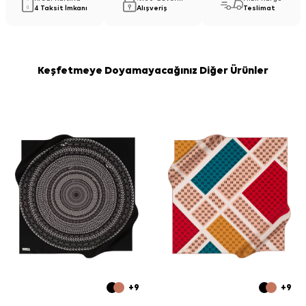
4 Taksit İmkanı
Alışveriş
Teslimat
Keşfetmeye Doyamayacağınız Diğer Ürünler
+9
+9