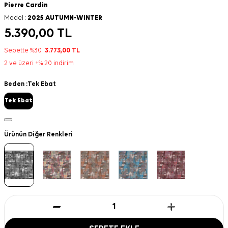
Pierre Cardin
Model :
2025 AUTUMN-WINTER
5.390,00
TL
Sepette %30
3.773,00
TL
2 ve üzeri +% 20 indirim
Beden :
Tek Ebat
Tek Ebat
Ürünün Diğer Renkleri