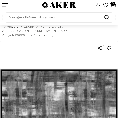
0
Anasayfa
/
EŞARP
/
PIERRE CARDIN
/
PİERRE CARDİN İPEK KREP SATEN EŞARP
/
Siyah 90X90 İpek Krep Saten Eşarp