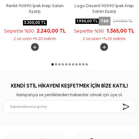
Renkli 90X90 İpek Krep Saten
Logo Desenli 90X90 İpek Krep
Eşarp
Saten Eşarp
20
1.950,00
TL
2.449,90
TL
%
3.200,00
TL
Sepette %30
2.240,00
TL
Sepette %30
1.365,00
TL
2 ve üzeri +% 20 indirim
2 ve üzeri +% 20 indirim
KENDİ STİL HİKAYENİ KEŞFETMEK İÇİN BİZE KATIL!
Kampanya ve yeniliklerden haberdar olmak için üye ol.