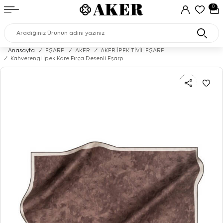
0
Anasayfa
/
EŞARP
/
AKER
/
AKER İPEK TİVİL EŞARP
/
Kahverengi İpek Kare Fırça Desenli Eşarp