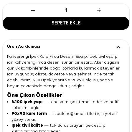
SEPETE EKLE
Ürün Açıklaması
Kahverengi İpek Kare Fırça Desenli Eşarp, ipek tivil eşarp
için kahverengi fırça deseni sunan bir eşarp. Aker çizgisini
günlük kombinlerinde doğal tonlarla kullanmak isteyenler
için uygundur; ofiste, davette veya şehir stilinde tercih
edebilirsiniz. %100 ipek yapısı ve 90x90 ölçüsü, saç ve
boyun çevresinde dengeli duruş sağlar.
Öne Çıkan Özellikler
%100 ipek yapı
— tene yumuşak temas eder ve hafif
kullanım sağlar.
90x90 kare form
— klasik bağlama stilleri için yeterli
yüzey sunar.
İpek tivil kalite
— tok duruş arayan ipek eşarp
kullanıcılarına hitap eder.