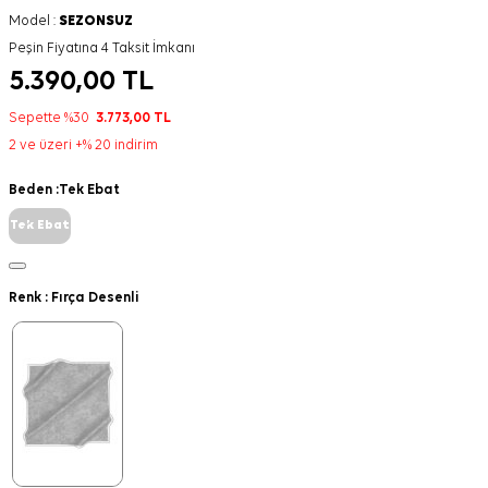
Model :
SEZONSUZ
Peşin Fiyatına 4 Taksit İmkanı
5.390,00
TL
Sepette %30
3.773,00
TL
2 ve üzeri +% 20 indirim
Beden :
Tek Ebat
Tek Ebat
Renk :
Fırça Desenli