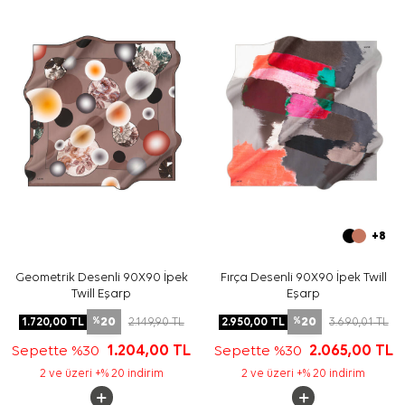
kullanmayınız ve sıkmayınız. Elde hassas yıkamada ipek
dokuyu korumaya destek olmak için
Aker İpek Eşarp
Şampuanı
tercih edebilirsiniz.
Sıkça Sorulan Sorular
Kahverengi İpek Kare Fırça Desenli Eşarp hangi
ölçüdedir?
Bu ipek tivil eşarp hangi malzemeden üretilmiştir?
Desen ve renk görünümü nasıldır?
Bu eşarp nasıl kombinlenir?
+8
Geometrik Desenli 90X90 İpek
Fırça Desenli 90X90 İpek Twill
Twill Eşarp
Eşarp
20
20
1.720,00
TL
2.149,90
TL
2.950,00
TL
3.690,01
TL
%
%
Sepette %30
1.204,00
TL
Sepette %30
2.065,00
TL
2 ve üzeri +% 20 indirim
2 ve üzeri +% 20 indirim