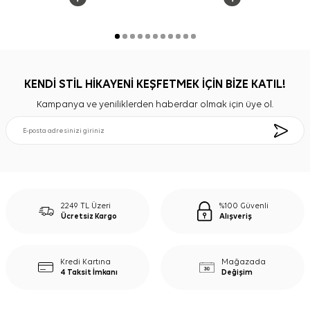
KENDİ STİL HİKAYENİ KEŞFETMEK İÇİN BİZE KATIL!
Kampanya ve yeniliklerden haberdar olmak için üye ol.
2249 TL Üzeri
%100 Güvenli
Ücretsiz Kargo
Alışveriş
Kredi Kartına
Mağazada
4 Taksit İmkanı
Değişim