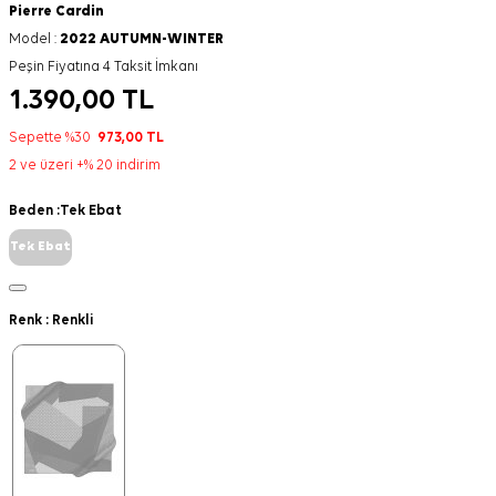
Pierre Cardin
Model :
2022 AUTUMN-WINTER
Peşin Fiyatına 4 Taksit İmkanı
1.390,00
TL
Sepette %30
973,00
TL
2 ve üzeri +% 20 indirim
Beden :
Tek Ebat
Tek Ebat
Renk :
Renkli