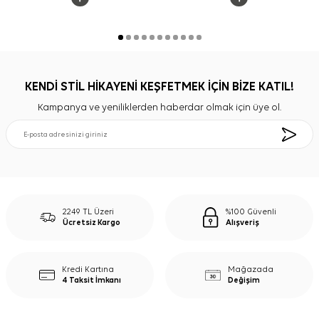
KENDİ STİL HİKAYENİ KEŞFETMEK İÇİN BİZE KATIL!
Kampanya ve yeniliklerden haberdar olmak için üye ol.
2249 TL Üzeri
%100 Güvenli
Ücretsiz Kargo
Alışveriş
Kredi Kartına
Mağazada
4 Taksit İmkanı
Değişim