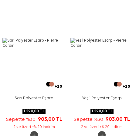
Bakım
Yıkama ve bakım için ürün etiketindeki talimatları
izleyiniz. İpek ve hassas eşarplarda, ürün etiketinin izin
verdiği elde hassas bakım için
Aker İpek Eşarp Şampuanı
kullanabilirsiniz.
Sıkça Sorulan Sorular
Bu eşarbın ölçüsü nedir?
Bu ürün hangi malzemeden üretilmiştir?
Desende hangi renkler öne çıkıyor?
Bu polyester eşarp hangi kombinlerle kullanılır?
+20
+20
Sarı Polyester Eşarp
Yeşil Polyester Eşarp
1.290,00
TL
1.290,00
TL
Sepette %30
903,00
TL
Sepette %30
903,00
TL
2 ve üzeri +% 20 indirim
2 ve üzeri +% 20 indirim