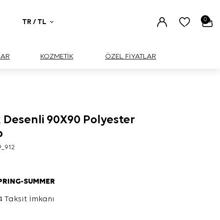
0
TR / TL
UAR
KOZMETİK
ÖZEL FİYATLAR
 Desenli 90X90 Polyester
p
9_912
SPRING-SUMMER
4 Taksit İmkanı
L