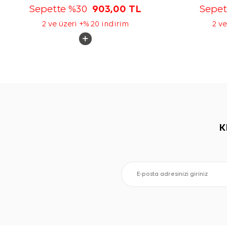
Sepette %30
903,00
TL
Sepe
2 ve üzeri +% 20 indirim
2 ve
K