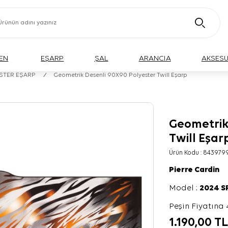
EN
EŞARP
ŞAL
ARANCIA
AKSES
ESTER EŞARP
/
Geometrik Desenli 90X90 Polyester Twill Eşarp
Geometrik
Twill Eşar
Ürün Kodu :
843979
Pierre Cardin
Model :
2024 
Peşin Fiyatına 
1.190,00
T