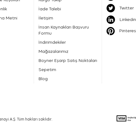
Twitter
nlik
İade Talebi
ma Metni
İletişim
Linkedin
İnsan Kaynakları Başvuru
Pinteres
Formu
İndirimdekiler
Mağazalarımız
Boyner Eşarp Satış Noktaları
Sepetim
Blog
nayi A.Ş. Tüm hakları saklıdır.