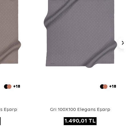
+18
+18
s Eşarp
Gri 100X100 Elegans Eşarp
1.490,01
TL