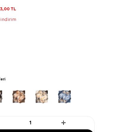
3,00
TL
 indirim
leri