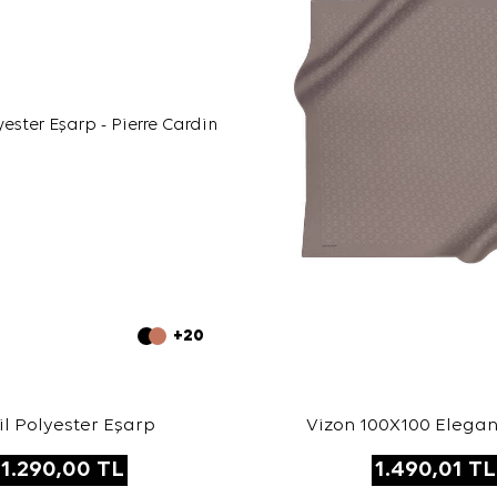
+20
il Polyester Eşarp
Vizon 100X100 Elegan
1.290,00
TL
1.490,01
TL