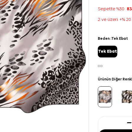
Sepette %30
83
2 ve üzeri +% 20
Beden :
Tek Ebat
Tek Ebat
Ürünün Diğer Renk