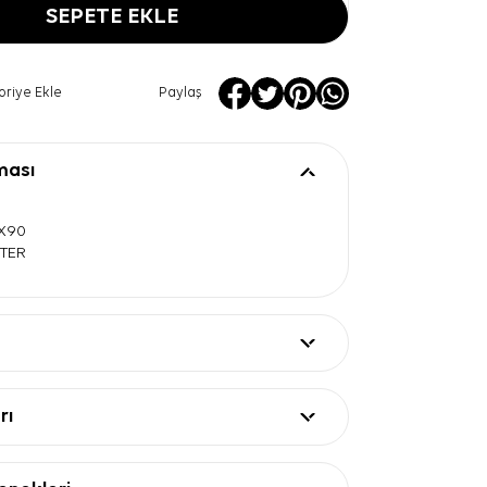
SEPETE EKLE
oriye Ekle
Paylaş
ması
0X90
STER
rı