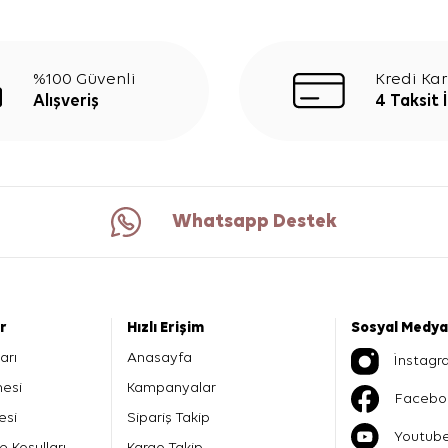
%100 Güvenli
Kredi Kar
Alışveriş
4 Taksit 
Whatsapp Destek
er
Hızlı Erişim
Sosyal Medya
arı
Anasayfa
İnstagr
mesi
Kampanyalar
Facebo
esi
Sipariş Takip
Youtub
e Koşulları
Kargo Takip