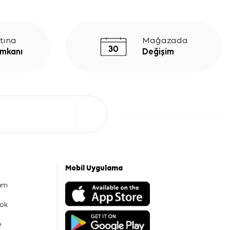
tına
Mağazada
İmkanı
Değişim
Mobil Uygulama
am
ok
e