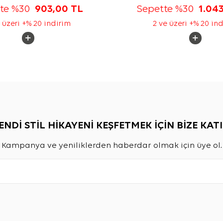
tte %30
903,00
TL
Sepette %30
1.04
 üzeri +% 20 indirim
2 ve üzeri +% 20 in
ENDİ STİL HİKAYENİ KEŞFETMEK İÇİN BİZE KATI
Kampanya ve yeniliklerden haberdar olmak için üye ol.