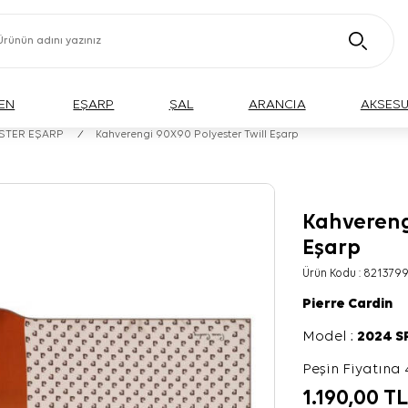
EN
EŞARP
ŞAL
ARANCIA
AKSES
ESTER EŞARP
/
Kahverengi 90X90 Polyester Twill Eşarp
Kahvereng
Eşarp
Ürün Kodu :
821379
Pierre Cardin
Model :
2024 
Peşin Fiyatına 
1.190,00
T