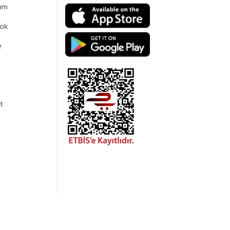
am
ok
e
t