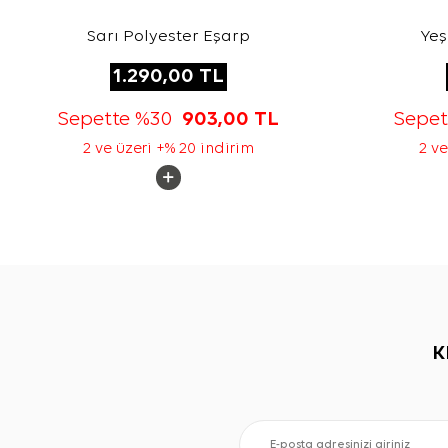
Sarı Polyester Eşarp
Yeş
1.290,00
TL
Sepette %30
903,00
TL
Sepe
2 ve üzeri +% 20 indirim
2 ve
K