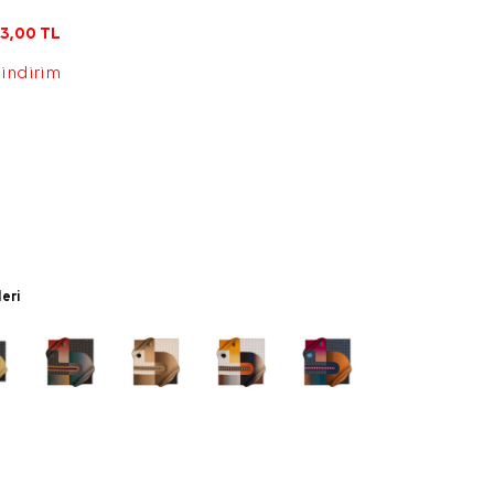
3,00
TL
 indirim
leri