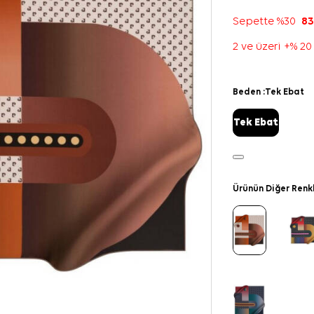
Sepette %30
83
2 ve üzeri +% 20
Beden :
Tek Ebat
Tek Ebat
Ürünün Diğer Renk