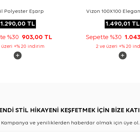
il Polyester Eşarp
Vizon 100X100 Elegan
1.290,00
TL
1.490,01
TL
tte %30
903,00
TL
Sepette %30
1.04
 üzeri +% 20 indirim
2 ve üzeri +% 20 in
ENDİ STİL HİKAYENİ KEŞFETMEK İÇİN BİZE KATI
Kampanya ve yeniliklerden haberdar olmak için üye ol.