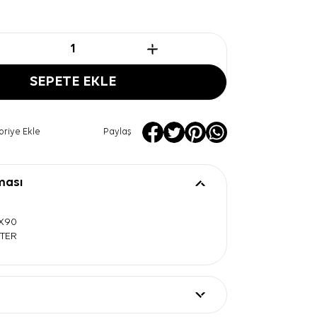
SEPETE EKLE
oriye Ekle
Paylaş
ması
0X90
STER