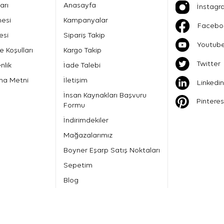
arı
Anasayfa
İnstagr
mesi
Kampanyalar
Facebo
esi
Sipariş Takip
Youtub
e Koşulları
Kargo Takip
Twitter
nlik
İade Talebi
ma Metni
İletişim
Linkedin
İnsan Kaynakları Başvuru
Pinteres
Formu
İndirimdekiler
Mağazalarımız
Boyner Eşarp Satış Noktaları
Sepetim
Blog