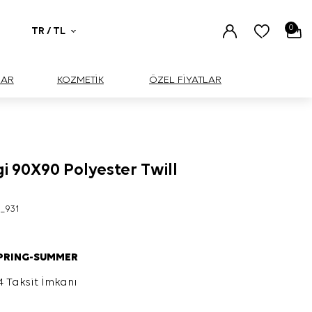
0
TR / TL
UAR
KOZMETİK
ÖZEL FİYATLAR
i 90X90 Polyester Twill
9_931
SPRING-SUMMER
4 Taksit İmkanı
L