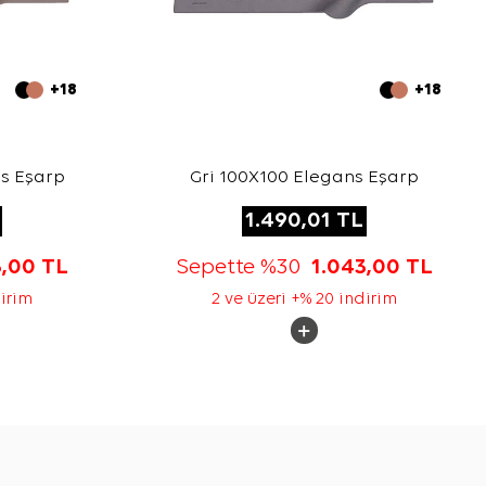
+18
+18
s Eşarp
Gri 100X100 Elegans Eşarp
1.490,01
TL
3,00
TL
Sepette %30
1.043,00
TL
dirim
2 ve üzeri +% 20 indirim