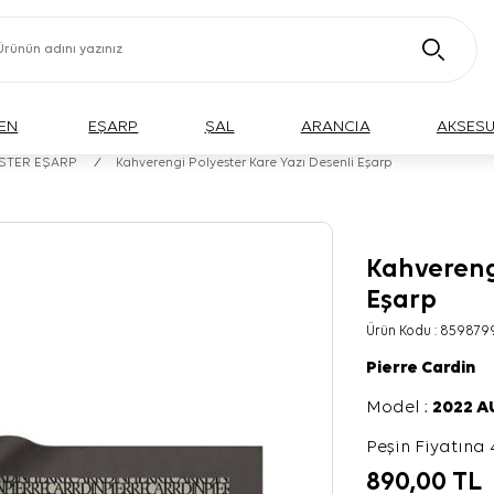
EN
EŞARP
ŞAL
ARANCIA
AKSES
ESTER EŞARP
/
Kahverengi Polyester Kare Yazı Desenli Eşarp
Kahverengi
Eşarp
Ürün Kodu :
859879
Pierre Cardin
Model :
2022 
Peşin Fiyatına 
890,00
TL