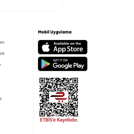
Mobil Uygulama
am
ok
e
t