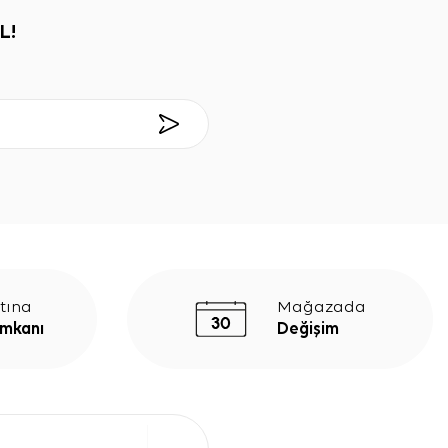
L!
tına
Mağazada
İmkanı
Değişim