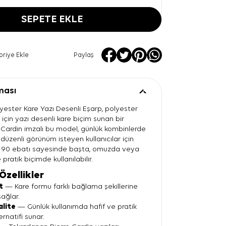
SEPETE EKLE
oriye Ekle
Paylaş
ması
yester Kare Yazı Desenli Eşarp, polyester
 için yazı desenli kare biçim sunan bir
e Cardin imzalı bu model, günlük kombinlerde
e düzenli görünüm isteyen kullanıcılar için
x 90 ebatı sayesinde başta, omuzda veya
pratik biçimde kullanılabilir.
Özellikler
t
— Kare formu farklı bağlama şekillerine
ağlar.
alite
— Günlük kullanımda hafif ve pratik
ernatifi sunar.