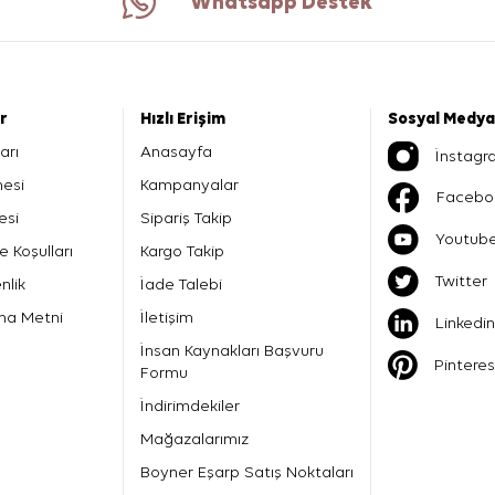
Whatsapp Destek
er
Hızlı Erişim
Sosyal Medya
arı
Anasayfa
İnstagr
mesi
Kampanyalar
Facebo
esi
Sipariş Takip
Youtub
e Koşulları
Kargo Takip
Twitter
nlik
İade Talebi
ma Metni
İletişim
Linkedin
İnsan Kaynakları Başvuru
Pinteres
Formu
İndirimdekiler
Mağazalarımız
Boyner Eşarp Satış Noktaları