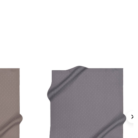
 için ürün etiketindeki talimatları izleyiniz.
bakımında destek almak için
Aker İpek
nı
tercih edebilirsiniz.
lan Sorular
çüsü nedir?
olyester Kare Yazı Desenli Eşarp hangi
tilmiştir?
 görünür?
erle kullanılabilir?