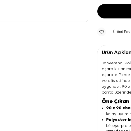
Ürünü Fav
Ürün Açıkla
Kahverengi Pol
eşarp kullanımı
eşarptır. Pierr
ve ofis stilind
uygundur. 90 
çanta üzerinde 
Öne Çıkan 
90 x 90 eba
kolay uyum s
Polyester k
bir eşarp alt