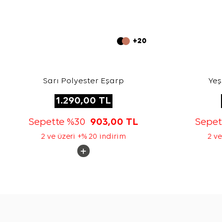
+20
Sarı Polyester Eşarp
Yeş
1.290,00
TL
Sepette %30
903,00
TL
Sepe
2 ve üzeri +% 20 indirim
2 ve