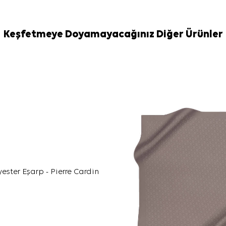
Bakım
Yıkama ve bakım
Hassas eşarp 
Keşfetmeye Doyamayacağınız Diğer Ürünler
Eşarp Şampua
Sıkça Soru
Bu ürünün öl
Kahverengi P
malzemeden üre
Deseni nasıl
Hangi kombinl