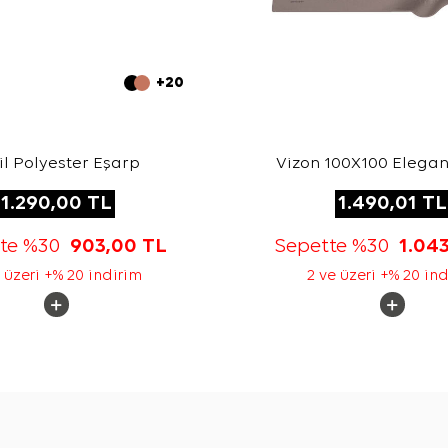
+20
il Polyester Eşarp
Vizon 100X100 Elegan
1.290,00
TL
1.490,01
TL
tte %30
903,00
TL
Sepette %30
1.04
 üzeri +% 20 indirim
2 ve üzeri +% 20 in