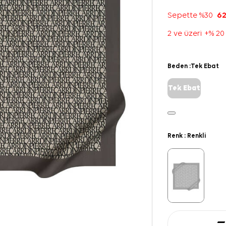
Sepette %30
62
2 ve üzeri +% 20
Beden :
Tek Ebat
Tek Ebat
Renk :
Renkli