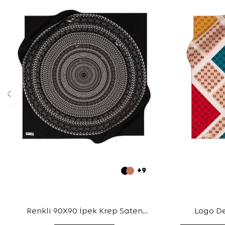
+9
Renkli 90X90 İpek Krep Saten
Logo De
Eşarp