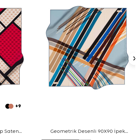
+9
ep Saten
Geometrik Desenli 90X90 İpek
Krep Saten Eşarp