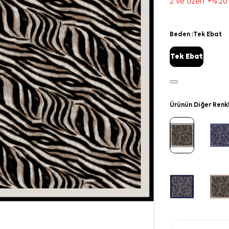
2 ve üzeri +% 20
Beden :
Tek Ebat
Tek Ebat
Ürünün Diğer Renk