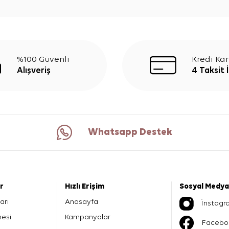
%100 Güvenli
Kredi Kar
Alışveriş
4 Taksit 
Whatsapp Destek
er
Hızlı Erişim
Sosyal Medya
arı
Anasayfa
İnstagr
mesi
Kampanyalar
Facebo