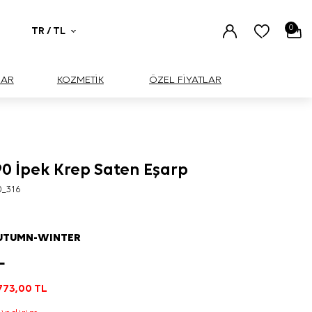
0
TR / TL
UAR
KOZMETİK
ÖZEL FİYATLAR
0 İpek Krep Saten Eşarp
0_316
AUTUMN-WINTER
L
773,00
TL