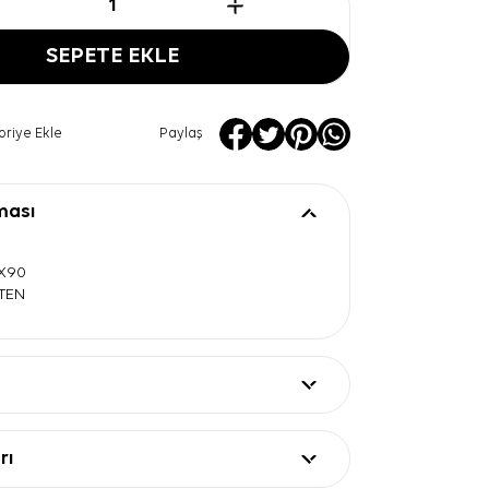
SEPETE EKLE
oriye Ekle
Paylaş
ması
0X90
ATEN
rı