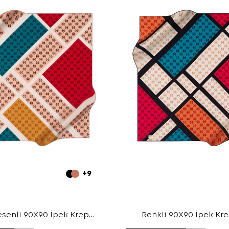
+9
senli 90X90 İpek Krep
Renkli 90X90 İpek Kr
Saten Eşarp
Eşarp