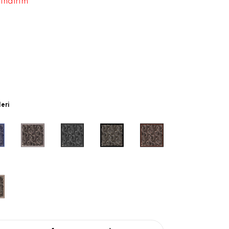
 indirim
leri