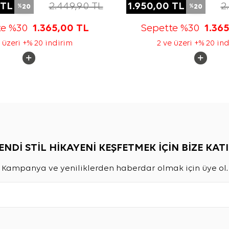
TL
2.449,90
TL
1.950,00
TL
2
20
20
%
%
te %30
1.365,00
TL
Sepette %30
1.36
 üzeri +% 20 indirim
2 ve üzeri +% 20 in
ENDİ STİL HİKAYENİ KEŞFETMEK İÇİN BİZE KATI
Kampanya ve yeniliklerden haberdar olmak için üye ol.