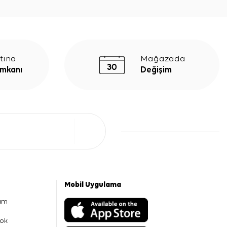
tına
Mağazada
İmkanı
Değişim
Mobil Uygulama
am
ok