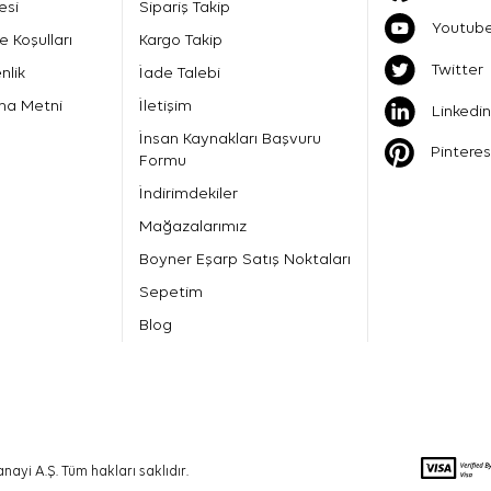
esi
Sipariş Takip
Youtub
e Koşulları
Kargo Takip
Twitter
nlik
İade Talebi
ma Metni
İletişim
Linkedin
İnsan Kaynakları Başvuru
Pinteres
Formu
İndirimdekiler
Mağazalarımız
Boyner Eşarp Satış Noktaları
Sepetim
Blog
nayi A.Ş. Tüm hakları saklıdır.