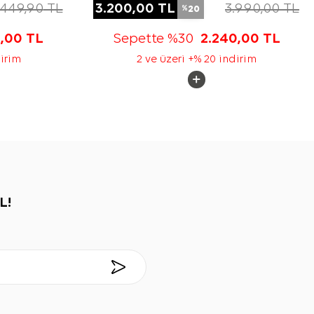
.449,90
TL
3.200,00
TL
3.990,00
TL
20
%
5,00
TL
Sepette %30
2.240,00
TL
dirim
2 ve üzeri +% 20 indirim
L!