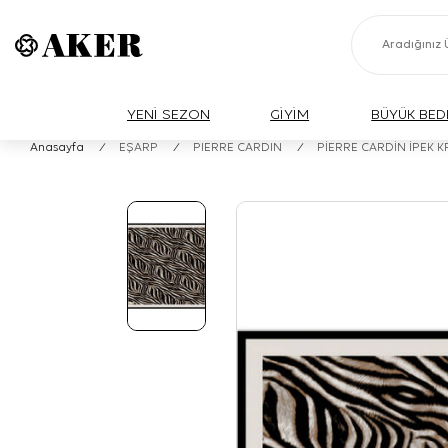
YENİ SEZON
GİYİM
BÜYÜK BED
Anasayfa
/
EŞARP
/
PIERRE CARDIN
/
PİERRE CARDİN İPEK 