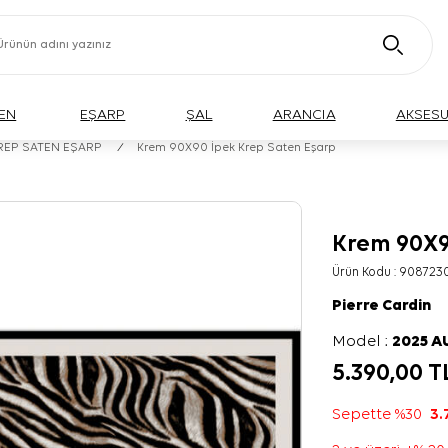
EN
EŞARP
ŞAL
ARANCIA
AKSES
KREP SATEN EŞARP
/
Krem 90X90 İpek Krep Saten Eşarp
Krem 90X9
Ürün Kodu :
908723
Pierre Cardin
Model :
2025 
5.390,00
T
Sepette %30
3.