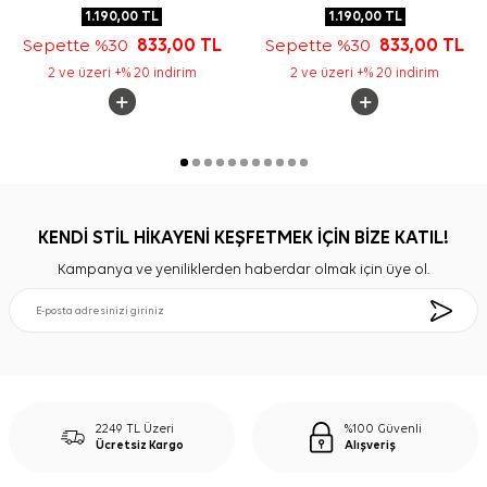
1.190,00
TL
1.190,00
TL
Sepette %30
833,00
TL
Sepette %30
833,00
TL
2 ve üzeri +% 20 indirim
2 ve üzeri +% 20 indirim
KENDİ STİL HİKAYENİ KEŞFETMEK İÇİN BİZE KATIL!
Kampanya ve yeniliklerden haberdar olmak için üye ol.
2249 TL Üzeri
%100 Güvenli
Ücretsiz Kargo
Alışveriş