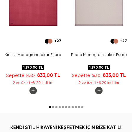
+27
+27
Kırmızı Monogram Jakar Eşarp
Pudra Monogram Jakar Eşarp
1.190,00
TL
1.190,00
TL
Sepette %30
833,00
TL
Sepette %30
833,00
TL
2 ve üzeri +% 20 indirim
2 ve üzeri +% 20 indirim
KENDİ STİL HİKAYENİ KEŞFETMEK İÇİN BİZE KATIL!