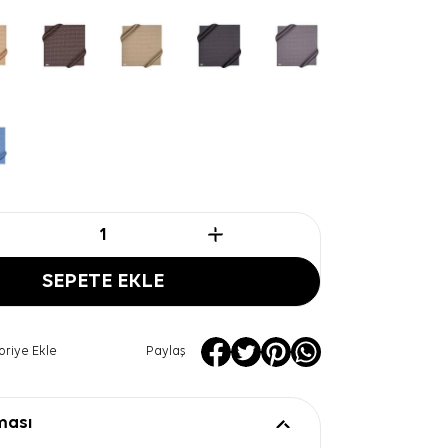
SEPETE EKLE
oriye Ekle
Paylaş
ması