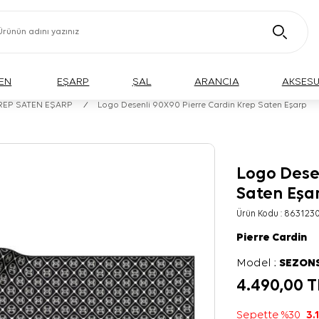
EN
EŞARP
ŞAL
ARANCIA
AKSES
KREP SATEN EŞARP
/
Logo Desenli 90X90 Pierre Cardin Krep Saten Eşarp
Logo Desen
Saten Eşa
Ürün Kodu :
8631230
Pierre Cardin
Model :
SEZON
4.490,00
T
Sepette %30
3.