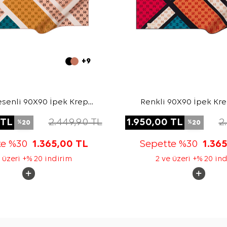
+9
senli 90X90 İpek Krep
Renkli 90X90 İpek Kr
Saten Eşarp
Eşarp
TL
2.449,90
TL
1.950,00
TL
2
20
20
%
%
te %30
1.365,00
TL
Sepette %30
1.36
 üzeri +% 20 indirim
2 ve üzeri +% 20 in