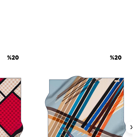
%
20
%
20