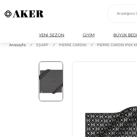
YENİ SEZON
GİYİM
BÜYÜK BED
Anasayfa
/
EŞARP
/
PIERRE CARDIN
/
PİERRE CARDİN İPEK 