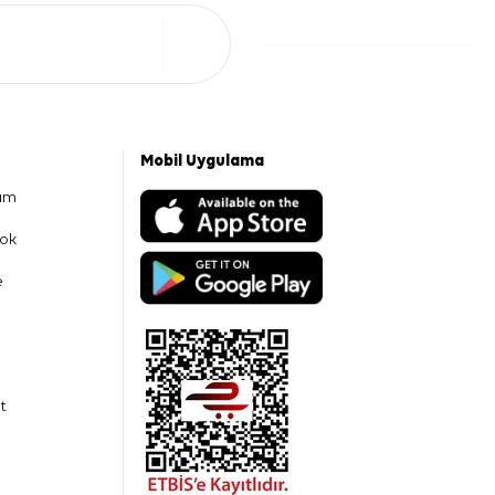
Mobil Uygulama
am
ok
e
t