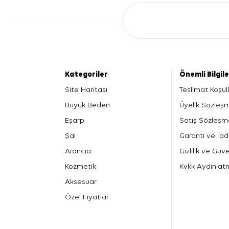
Kategoriler
Önemli Bilgil
Site Haritası
Teslimat Koşull
Büyük Beden
Üyelik Sözleş
Eşarp
Satış Sözleşm
Şal
Garanti ve İad
Arancia
Gizlilik ve Güve
Kozmetik
Kvkk Aydınlat
Aksesuar
Özel Fiyatlar