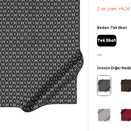
2 ve üzeri +% 20
Beden :
Tek Ebat
Tek Ebat
Ürünün Diğer Renk