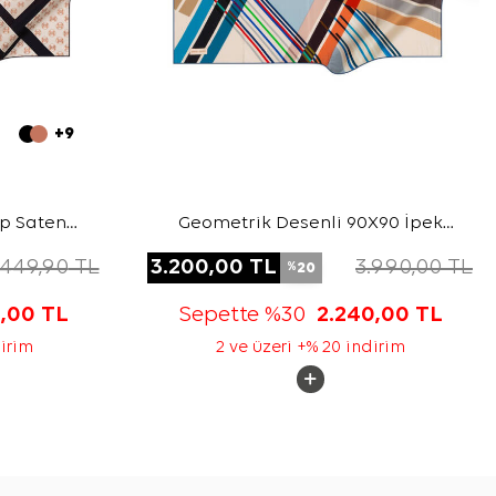
+9
ep Saten
Geometrik Desenli 90X90 İpek
Krep Saten Eşarp
.449,90
TL
3.200,00
TL
3.990,00
TL
20
%
5,00
TL
Sepette %30
2.240,00
TL
dirim
2 ve üzeri +% 20 indirim