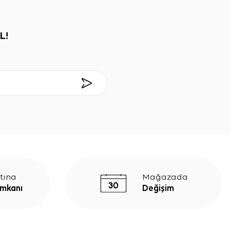
L!
tına
Mağazada
İmkanı
Değişim