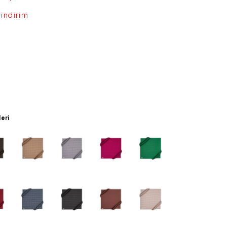
 indirim
leri