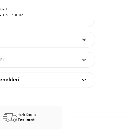
0X90
SATEN EŞARP
rı
nekleri
Hızlı Kargo
Teslimat