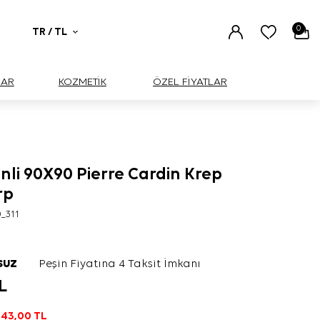
0
TR / TL
UAR
KOZMETİK
ÖZEL FİYATLAR
li 90X90 Pierre Cardin Krep
rp
_311
SUZ
Peşin Fiyatına 4 Taksit İmkanı
L
143,00
TL