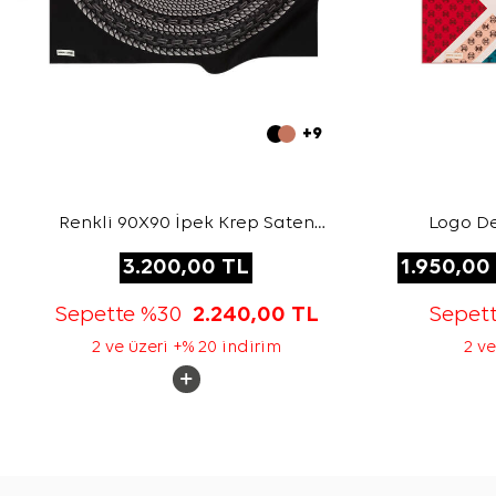
+9
Renkli 90X90 İpek Krep Saten
Logo De
Eşarp
3.200,00
TL
1.950,00
Sepette %30
2.240,00
TL
Sepet
2 ve üzeri +% 20 indirim
2 ve