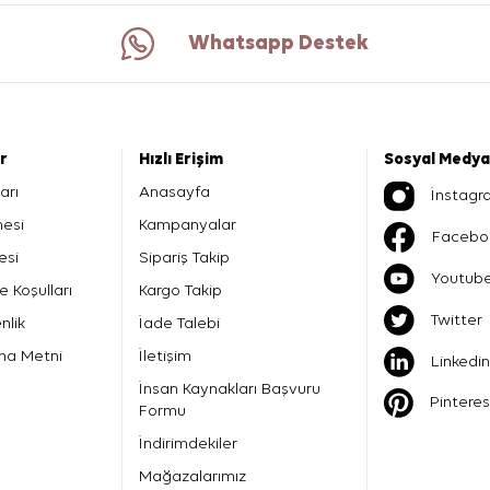
Whatsapp Destek
er
Hızlı Erişim
Sosyal Medya
arı
Anasayfa
İnstagr
mesi
Kampanyalar
Facebo
esi
Sipariş Takip
Youtub
e Koşulları
Kargo Takip
Twitter
nlik
İade Talebi
ma Metni
İletişim
Linkedin
İnsan Kaynakları Başvuru
Pinteres
Formu
İndirimdekiler
Mağazalarımız