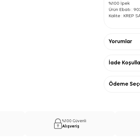
%100 İpek
Ürün Ebatı : 9
Kalite : KREP 
Yorumlar
İade Koşulla
Ödeme Seçe
%100 Güvenli
Alışveriş