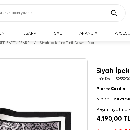
EN
EŞARP
ŞAL
ARANCIA
AKSES
KREP SATEN EŞARP
/
Siyah İpek Kare Etnik Desenli Eşarp
Siyah İpek
Ürün Kodu :
5233230
Pierre Cardin
Model :
2025 S
Peşin Fiyatına 
4.190,00
T