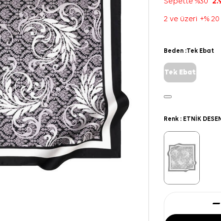
Sepette %30
2.
2 ve üzeri +% 20
Beden :
Tek Ebat
Tek Ebat
Renk :
ETNİK DESE