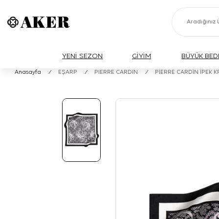
YENİ SEZON
GİYİM
BÜYÜK BED
Anasayfa
/
EŞARP
/
PIERRE CARDIN
/
PİERRE CARDİN İPEK 