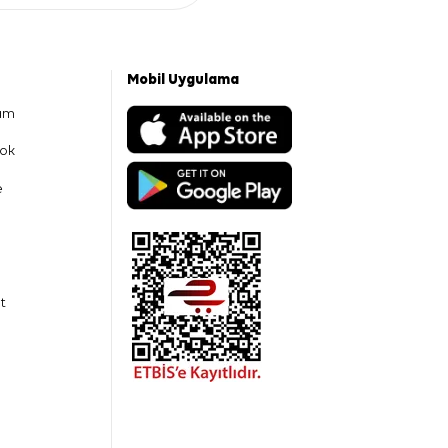
Mobil Uygulama
am
ok
e
t