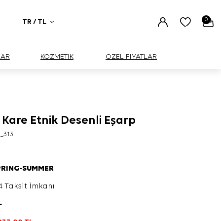
0
TR / TL
UAR
KOZMETİK
ÖZEL FİYATLAR
 Kare Etnik Desenli Eşarp
_313
PRING-SUMMER
4 Taksit İmkanı
L