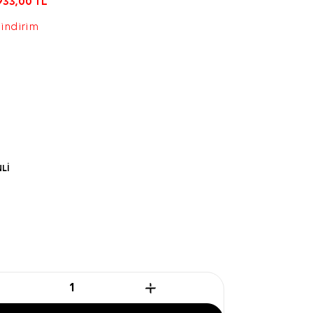
933,00
TL
 indirim
NLİ