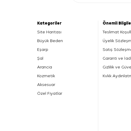
Kategoriler
Önemli Bilgil
Site Haritası
Teslimat Koşull
Büyük Beden
Üyelik Sözleş
Eşarp
Satış Sözleşm
Şal
Garanti ve İad
Arancia
Gizlilik ve Güve
Kozmetik
Kvkk Aydınlat
Aksesuar
Özel Fiyatlar