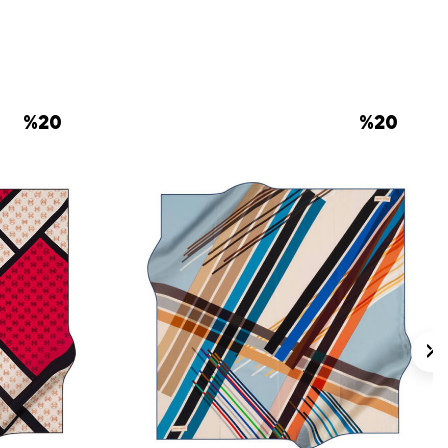
.
sıcaklıkta yıkayınız; çamaşır suyu
ve sıkma yapmayınız. Yıkama ve bakım için
ki talimatları izleyiniz. 30°C hassas
e hassas eşarplar için
Aker İpek Eşarp
%
20
%
20
nabilirsiniz.
lan Sorular
i kumaş kalitesindedir?
ngi nasıldır?
ıl kombinlenir?
atı nedir?