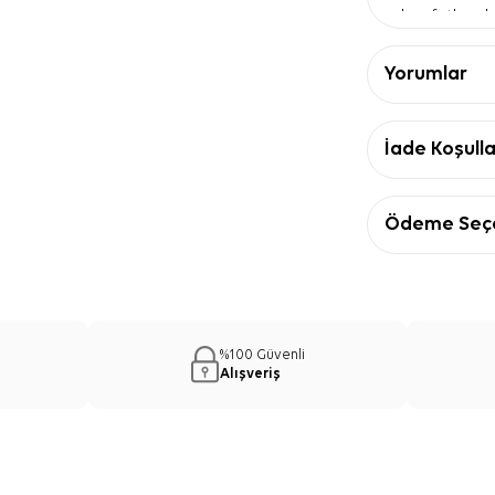
kıyafetlere h
30°C yıkam
yapıyı korum
Yorumlar
Sıkma yapı
formunu daha
Ürün Detay
İade Koşulla
Özellik
Ürün tipi
Kumaş kalitesi
Ödeme Seçe
Doku
Renk
Desen
Yıkama sıcaklığ
İpek Krep 
%100 Güvenli
Önerisi
Alışveriş
Bu ipek krep s
veya düz renk 
bordürü sayesi
oluşturur. Günl
davetlerde ise