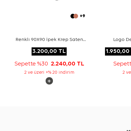
+9
Renkli 90X90 İpek Krep Saten
Logo De
Eşarp
3.200,00
TL
1.950,00
Sepette %30
2.240,00
TL
Sepet
2 ve üzeri +% 20 indirim
2 ve