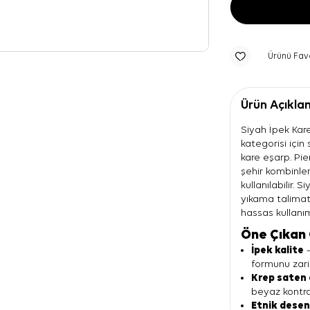
Ürünü Fav
Ürün Açıkla
Siyah İpek Kar
kategorisi içi
kare eşarp. Pie
şehir kombinle
kullanılabilir. 
yıkama talimat
hassas kullanım 
Öne Çıkan 
İpek kalite
—
formunu zari
Krep saten
beyaz kontrast
Etnik dese