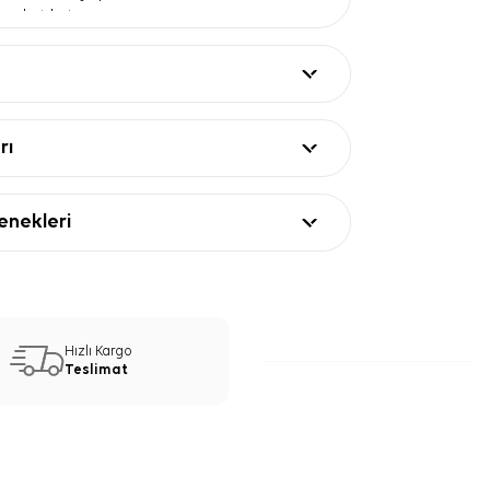
areket katar.
a
— Belirtilen sıcaklıkta bakım, hassas ipek
aya yardımcı olur.
lmaz
— 30°C sonrası nazik kurutma, eşarbın
 iyi korur.
ları
rı
Değer
Kare eşarp
İpek
nekleri
İpek krep saten
Siyah, beyaz ve gri tonları
Etnik desen ve kıvrımlı yaprak motifleri
ı
Maksimum 30°C
Saten Eşarp Kullanım ve Kombin
Hızlı Kargo
Teslimat
aten eşarp, siyah kaban, beyaz gömlek
tuniklerle kolayca uyum sağlar. Kontrast
nde yüz çevresinde net bir çerçeve
ük kombinlerde sade bağlama stilleriyle,
 daha tok duran düğüm formlarıyla