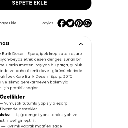
SEPETE EKLE
oriye Ekle
Paylaş
ması
e Etnik Desenli Eşarp, ipek krep saten eşarp
n siyah-beyaz etnik desen dengesi sunan bir
rre Cardin imzasını taşıyan bu parça, günlük
rinde ve daha özenli davet görünümlerinde
Siyah İpek Kare Etnik Desenli Eşarp, 30°C
ı ve sıkma gerektirmeyen bakımıyla
için pratiklik sağlar.
Özellikler
 Yumuşak tutumlu yapısıyla eşarp
f biçimde destekler.
 doku
— Işığı dengeli yansıtarak siyah ve
ını belirginleştirir.
n
— Kıvrımlı yaprak motifleri sade