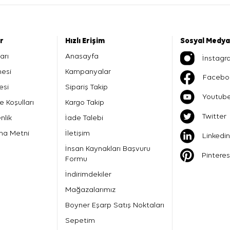
er
Hızlı Erişim
Sosyal Medya
arı
Anasayfa
İnstagr
mesi
Kampanyalar
Facebo
esi
Sipariş Takip
Youtub
e Koşulları
Kargo Takip
Twitter
nlik
İade Talebi
ma Metni
İletişim
Linkedin
İnsan Kaynakları Başvuru
Pinteres
Formu
İndirimdekiler
Mağazalarımız
Boyner Eşarp Satış Noktaları
Sepetim