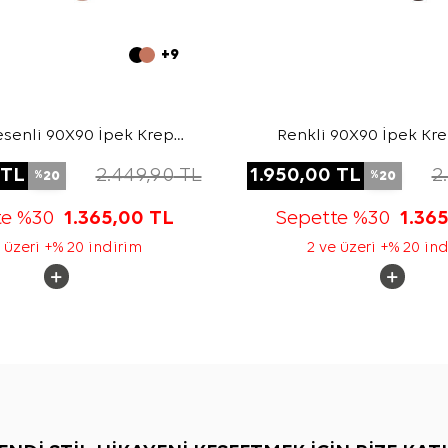
+9
senli 90X90 İpek Krep
Renkli 90X90 İpek Kr
Saten Eşarp
Eşarp
TL
2.449,90
TL
1.950,00
TL
2
20
20
%
%
te %30
1.365,00
TL
Sepette %30
1.36
 üzeri +% 20 indirim
2 ve üzeri +% 20 in