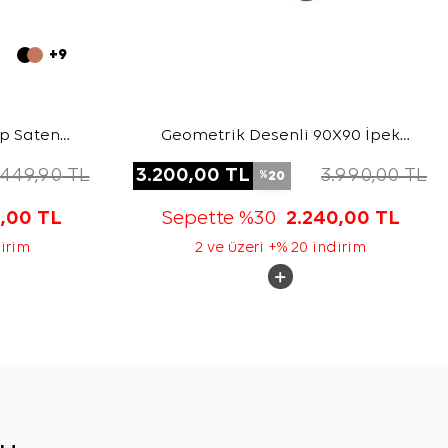
+9
ep Saten
Geometrik Desenli 90X90 İpek
Krep Saten Eşarp
.449,90
TL
3.200,00
TL
3.990,00
TL
20
%
5,00
TL
Sepette %30
2.240,00
TL
dirim
2 ve üzeri +% 20 indirim