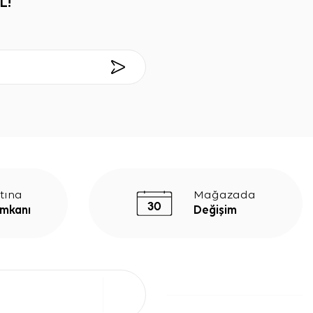
L!
tına
Mağazada
İmkanı
Değişim