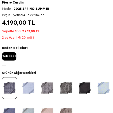
Pierre Cardin
Model :
2025 SPRING-SUMMER
Peşin Fiyatına 4 Taksit İmkanı
4.190,00
TL
Sepette %30
2.933,00
TL
2 ve üzeri +% 20 indirim
Beden :
Tek Ebat
Tek Ebat
Ürünün Diğer Renkleri