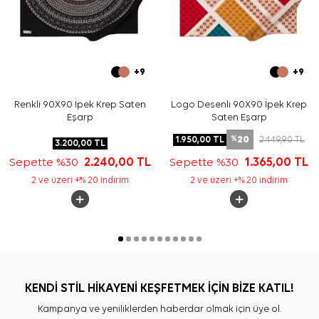
+9
+9
Renkli 90X90 İpek Krep Saten
Logo Desenli 90X90 İpek Krep
Eşarp
Saten Eşarp
20
1.950,00
TL
2.449,90
TL
%
3.200,00
TL
Sepette %30
2.240,00
TL
Sepette %30
1.365,00
TL
2 ve üzeri +% 20 indirim
2 ve üzeri +% 20 indirim
KENDİ STİL HİKAYENİ KEŞFETMEK İÇİN BİZE KATIL!
Kampanya ve yeniliklerden haberdar olmak için üye ol.