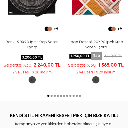
+9
+9
Renkli 90X90 İpek Krep Saten
Logo Desenli 90X90 İpek Krep
Eşarp
Saten Eşarp
20
1.950,00
TL
2.449,90
TL
%
3.200,00
TL
Sepette %30
2.240,00
TL
Sepette %30
1.365,00
TL
2 ve üzeri +% 20 indirim
2 ve üzeri +% 20 indirim
KENDİ STİL HİKAYENİ KEŞFETMEK İÇİN BİZE KATIL!
Kampanya ve yeniliklerden haberdar olmak için üye ol.