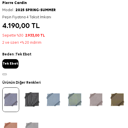
Pierre Cardin
Model :
2025 SPRING-SUMMER
Peşin Fiyatına 4 Taksit İmkanı
4.190,00
TL
Sepette %30
2.933,00
TL
2 ve üzeri +% 20 indirim
Beden :
Tek Ebat
Tek Ebat
Ürünün Diğer Renkleri