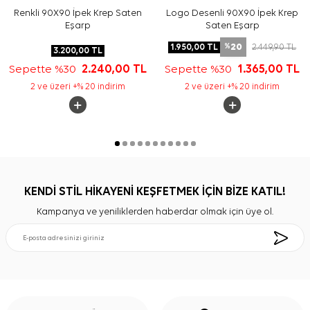
Renkli 90X90 İpek Krep Saten
Logo Desenli 90X90 İpek Krep
Eşarp
Saten Eşarp
20
1.950,00
TL
2.449,90
TL
%
3.200,00
TL
Sepette %30
2.240,00
TL
Sepette %30
1.365,00
TL
2 ve üzeri +% 20 indirim
2 ve üzeri +% 20 indirim
KENDİ STİL HİKAYENİ KEŞFETMEK İÇİN BİZE KATIL!
Kampanya ve yeniliklerden haberdar olmak için üye ol.