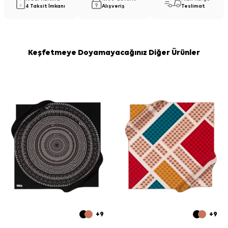
4 Taksit İmkanı
Alışveriş
Teslimat
Keşfetmeye Doyamayacağınız Diğer Ürünler
+9
+9