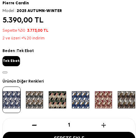
Pierre Cardin
Model :
2025 AUTUMN-WINTER
5.390,00
TL
Sepette %30
3.773,00
TL
2 ve üzeri +% 20 indirim
Beden :
Tek Ebat
Tek Ebat
Ürünün Diğer Renkleri