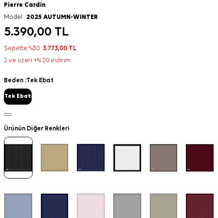
Pierre Cardin
Model :
2025 AUTUMN-WINTER
5.390,00
TL
Sepette %30
3.773,00
TL
2 ve üzeri +% 20 indirim
Beden :
Tek Ebat
Tek Ebat
Ürünün Diğer Renkleri