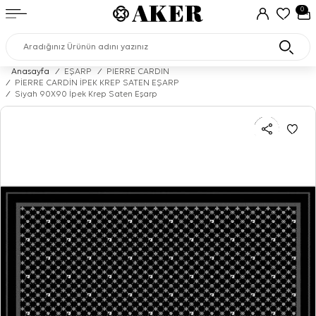
0
Anasayfa
/
EŞARP
/
PIERRE CARDIN
/
PİERRE CARDİN İPEK KREP SATEN EŞARP
/
Siyah 90X90 İpek Krep Saten Eşarp