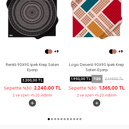
+9
+9
Renkli 90X90 İpek Krep Saten
Logo Desenli 90X90 İpek Krep
Eşarp
Saten Eşarp
20
1.950,00
TL
2.449,90
TL
%
3.200,00
TL
Sepette %30
2.240,00
TL
Sepette %30
1.365,00
TL
2 ve üzeri +% 20 indirim
2 ve üzeri +% 20 indirim