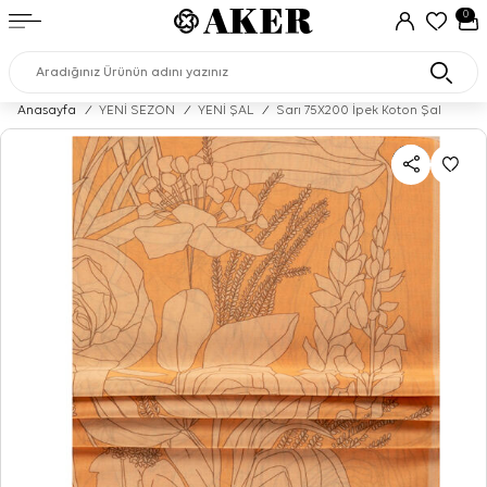
0
Anasayfa
/
YENİ SEZON
/
YENİ ŞAL
/
Sarı 75X200 İpek Koton Şal