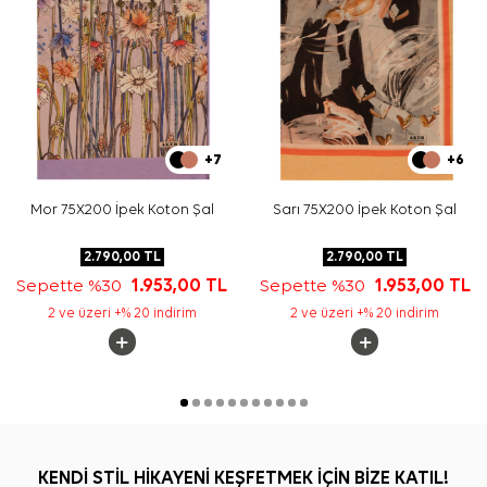
+7
+6
Mor 75X200 İpek Koton Şal
Sarı 75X200 İpek Koton Şal
2.790,00
TL
2.790,00
TL
Sepette %30
1.953,00
TL
Sepette %30
1.953,00
TL
2 ve üzeri +% 20 indirim
2 ve üzeri +% 20 indirim
KENDİ STİL HİKAYENİ KEŞFETMEK İÇİN BİZE KATIL!