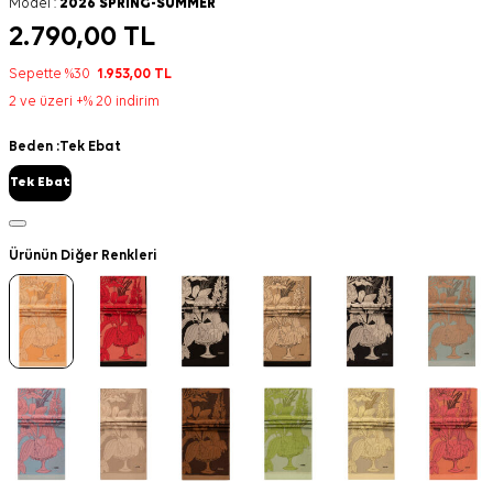
Model :
2026 SPRING-SUMMER
2.790,00
TL
Sepette %30
1.953,00
TL
2 ve üzeri +% 20 indirim
Beden :
Tek Ebat
Tek Ebat
Ürünün Diğer Renkleri