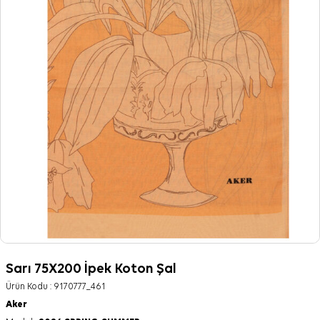
Sarı 75X200 İpek Koton Şal
Ürün Kodu :
9170777_461
Aker