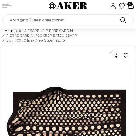
0
Anasayfa
/
EŞARP
/
PIERRE CARDIN
/
PİERRE CARDİN İPEK KREP SATEN EŞARP
/
Sarı 90X90 İpek Krep Saten Eşarp