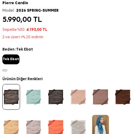
Pierre Cardin
Model :
2026 SPRING-SUMMER
5.990,00
TL
Sepette %30
4.193,00
TL
2 ve üzeri +% 20 indirim
Beden :
Tek Ebat
Tek Ebat
Ürünün Diğer Renkleri