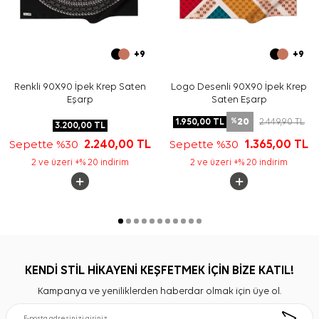
+9
+9
Renkli 90X90 İpek Krep Saten
Logo Desenli 90X90 İpek Krep
Eşarp
Saten Eşarp
20
1.950,00
TL
2.449,90
TL
%
3.200,00
TL
Sepette %30
2.240,00
TL
Sepette %30
1.365,00
TL
2 ve üzeri +% 20 indirim
2 ve üzeri +% 20 indirim
KENDİ STİL HİKAYENİ KEŞFETMEK İÇİN BİZE KATIL!
Kampanya ve yeniliklerden haberdar olmak için üye ol.