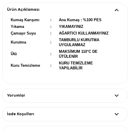
Ürün Açıklaması
Kumaş Karışımı
:
Ana Kumaş : %100 PES
Yıkama
:
YIKAMAYINIZ
Çamaşır Suyu
:
AĞARTICI KULLANMAYINIZ
TAMBURLU KURUTMA
Kurutma
:
UYGULANMAZ
MAKSİMUM 110°C DE
Ütü
:
ÜTÜLENİR
KURU TEMİZLEME
Kuru Temizleme
:
YAPILABİLİR
Yorumlar
İade Koşulları