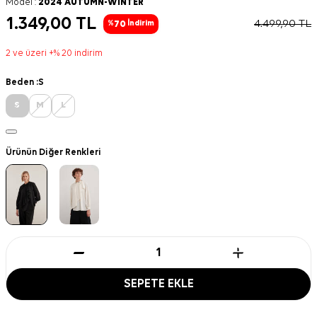
Model :
2024 AUTUMN-WINTER
1.349,00
TL
4.499,90
TL
70
%
İndirim
2 ve üzeri +% 20 indirim
Beden :
S
S
M
L
Ürünün Diğer Renkleri
SEPETE EKLE