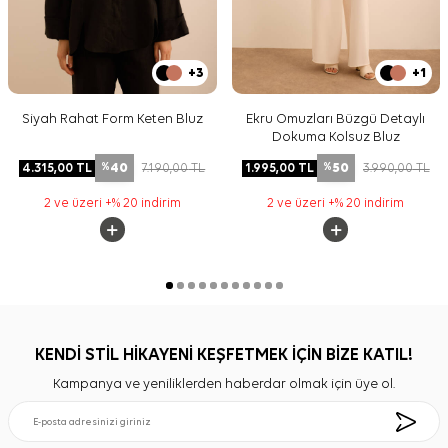
+3
+1
Siyah Rahat Form Keten Bluz
Ekru Omuzları Büzgü Detaylı
Dokuma Kolsuz Bluz
40
50
4.315,00
TL
7.190,00
TL
1.995,00
TL
3.990,00
TL
%
%
2 ve üzeri +% 20 indirim
2 ve üzeri +% 20 indirim
KENDİ STİL HİKAYENİ KEŞFETMEK İÇİN BİZE KATIL!
Kampanya ve yeniliklerden haberdar olmak için üye ol.