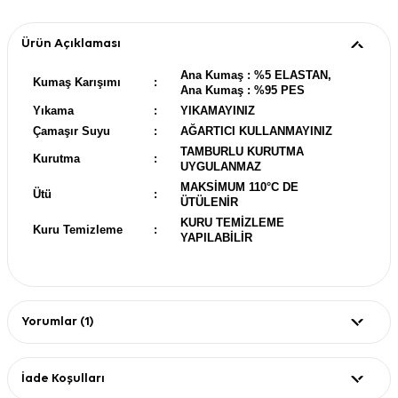
Ürün Açıklaması
Ana Kumaş : %5 ELASTAN,
Kumaş Karışımı
:
Ana Kumaş : %95 PES
Yıkama
:
YIKAMAYINIZ
Çamaşır Suyu
:
AĞARTICI KULLANMAYINIZ
TAMBURLU KURUTMA
Kurutma
:
UYGULANMAZ
MAKSİMUM 110°C DE
Ütü
:
ÜTÜLENİR
KURU TEMİZLEME
Kuru Temizleme
:
YAPILABİLİR
Yorumlar (1)
İade Koşulları