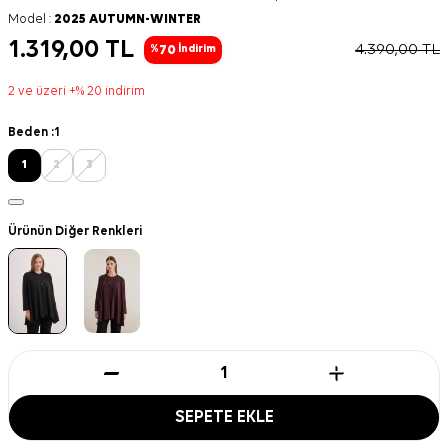
Model :
2025 AUTUMN-WINTER
1.319,00
TL
4.390,00
TL
70
%
İndirim
2 ve üzeri +% 20 indirim
Beden :
1
1
2
3
Ürünün Diğer Renkleri
SEPETE EKLE