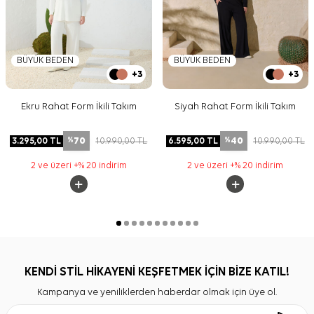
BÜYÜK BEDEN
BÜYÜK BEDEN
+3
+3
Ekru Rahat Form İkili Takım
Siyah Rahat Form İkili Takım
70
40
3.295,00
TL
10.990,00
TL
6.595,00
TL
10.990,00
TL
%
%
2 ve üzeri +% 20 indirim
2 ve üzeri +% 20 indirim
KENDİ STİL HİKAYENİ KEŞFETMEK İÇİN BİZE KATIL!
Kampanya ve yeniliklerden haberdar olmak için üye ol.