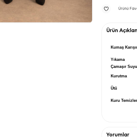
Ürünü Fav
Ürün Açıkla
Kumaş Karışı
Yıkama
Çamaşır Suy
Kurutma
Ütü
Kuru Temizl
Yorumlar