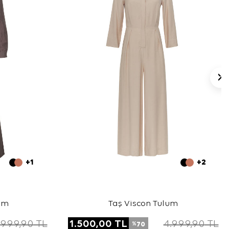
+1
+2
um
Taş Viscon Tulum
.999,90
TL
1.500,00
TL
4.999,90
TL
70
%