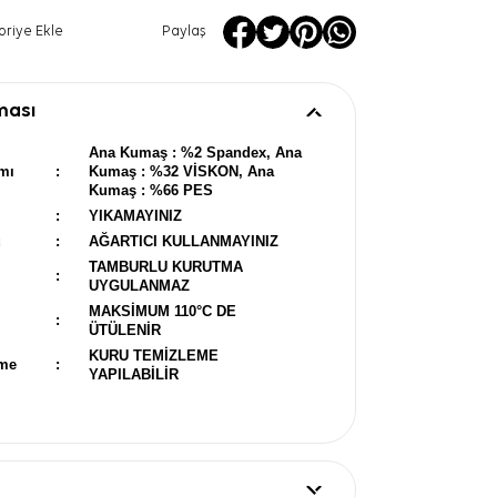
oriye Ekle
Paylaş
ması
Ana Kumaş : %2 Spandex, Ana
mı
:
Kumaş : %32 VİSKON, Ana
Kumaş : %66 PES
:
YIKAMAYINIZ
u
:
AĞARTICI KULLANMAYINIZ
TAMBURLU KURUTMA
:
UYGULANMAZ
MAKSİMUM 110°C DE
:
ÜTÜLENİR
KURU TEMİZLEME
eme
:
YAPILABİLİR