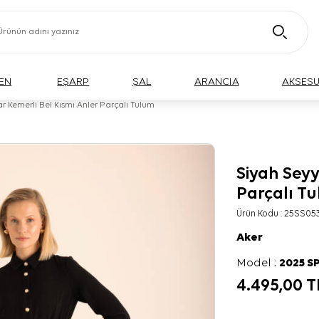
EN
EŞARP
ŞAL
ARANCIA
AKSES
r Kemerli Bel Kısmı Anler Parçalı Tulum
Siyah Seyy
Parçalı T
Ürün Kodu :
25SS05
Aker
Model :
2025 S
4.495,00
T