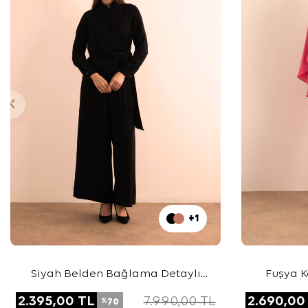
+1
Siyah Belden Bağlama Detaylı
Fuşya K
Dokuma Tulum
2.395,00
TL
7.990,00
TL
2.690,00
70
%