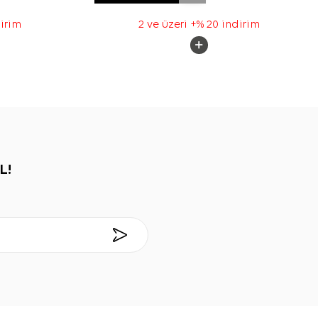
dirim
2 ve üzeri +% 20 indirim
L!