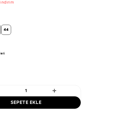
 indirim
44
leri
SEPETE EKLE