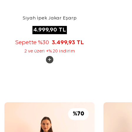
Siyah İpek Jakar Eşarp
4.999,90
TL
Sepette %30
3.499,93
TL
2 ve üzeri +% 20 indirim
%
70