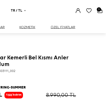
0
TR / TL
UAR
KOZMETİK
ÖZEL FİYATLAR
ar Kemerli Bel Kısmı Anler
ulum
303111_002
PRING-SUMMER
L
8.990,00
TL
50
%
İndirim