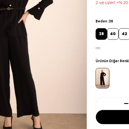
2 ve üzeri +% 20
Beden :
38
38
40
42
Ürünün Diğer Renk