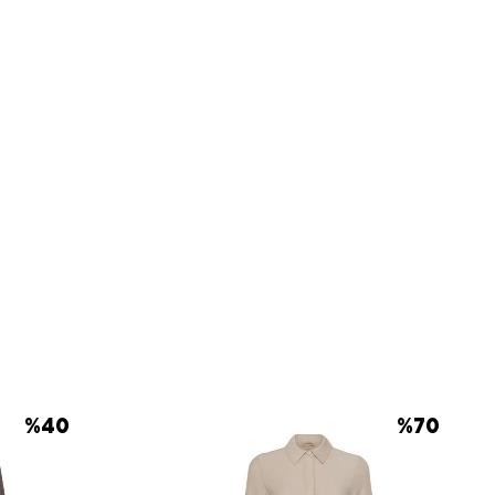
%
40
%
70