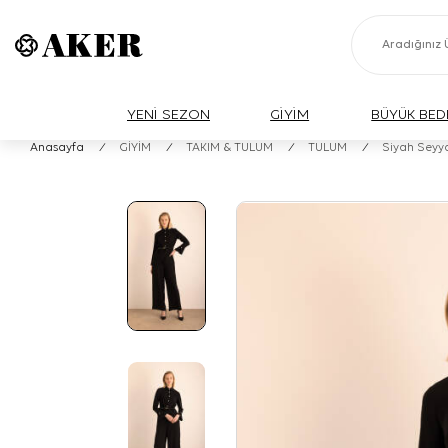
YENİ SEZON
GİYİM
BÜYÜK BED
Anasayfa
/
GİYİM
/
TAKIM & TULUM
/
TULUM
/
Siyah Seyya