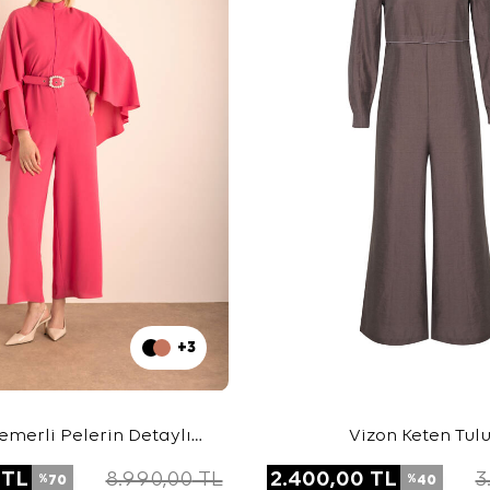
+3
emerli Pelerin Detaylı
Vizon Keten Tul
Dokuma Tulum
TL
8.990,00
TL
2.400,00
TL
3
70
40
%
%