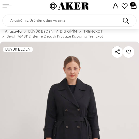
0
Anasayfa
/
BÜYÜK BEDEN
/
DIŞ GİYİM
/
TRENÇKOT
/
Siyah 7648112 İşleme Detaylı Kruvaze Kapama Trençkot
BÜYÜK BEDEN