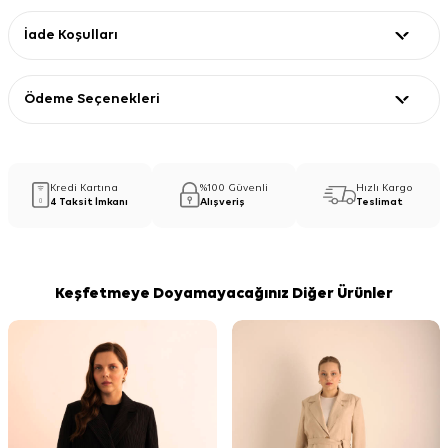
İade Koşulları
Ödeme Seçenekleri
Kredi Kartına
%100 Güvenli
Hızlı Kargo
4 Taksit İmkanı
Alışveriş
Teslimat
Keşfetmeye Doyamayacağınız Diğer Ürünler