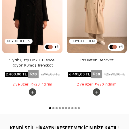
BÜYÜK BEDEN
BÜYÜK BEDEN
+1
+1
Siyah Çizgi Dokulu Tencel
Taş Keten Trenckot
Rayon Kumaş Trençkot
70
50
2.400,00
TL
7.990,00
TL
6.495,00
TL
12.990,00
TL
%
%
2 ve üzeri +% 20 indirim
2 ve üzeri +% 20 indirim
KENDİ STİL HİKAYENİ KEŞFETMEK İÇİN BİZE KATIL!