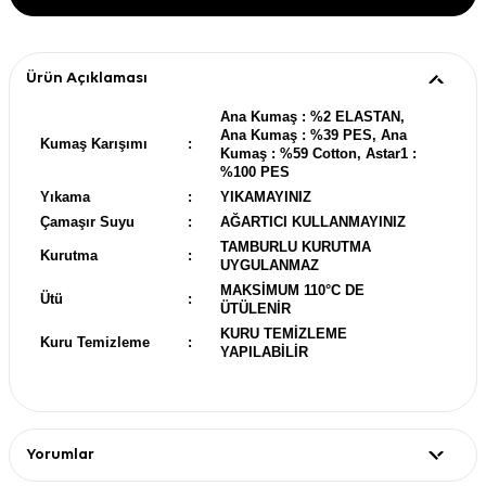
Ürün Açıklaması
Ana Kumaş : %2 ELASTAN,
Ana Kumaş : %39 PES, Ana
Kumaş Karışımı
:
Kumaş : %59 Cotton, Astar1 :
%100 PES
Yıkama
:
YIKAMAYINIZ
Çamaşır Suyu
:
AĞARTICI KULLANMAYINIZ
TAMBURLU KURUTMA
Kurutma
:
UYGULANMAZ
MAKSİMUM 110°C DE
Ütü
:
ÜTÜLENİR
KURU TEMİZLEME
Kuru Temizleme
:
YAPILABİLİR
Yorumlar