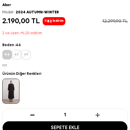
Aker
Model :
2024 AUTUMN-WINTER
2.190,00
TL
12.299,90
TL
82
%
İndirim
2 ve üzeri +% 20 indirim
Beden :
44
44
46
48
Ürünün Diğer Renkleri
SEPETE EKLE