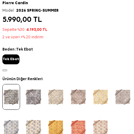
Pierre Cardin
Model :
2026 SPRING-SUMMER
5.990,00
TL
Sepette %30
4.193,00
TL
2 ve üzeri +% 20 indirim
Beden :
Tek Ebat
Tek Ebat
Ürünün Diğer Renkleri