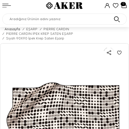
0
Anasayfa
/
EŞARP
/
PIERRE CARDIN
/
PİERRE CARDİN İPEK KREP SATEN EŞARP
/
Siyah 90X90 İpek Krep Saten Eşarp