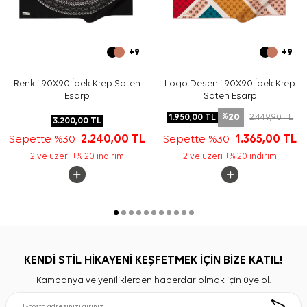
+9
+9
Renkli 90X90 İpek Krep Saten
Logo Desenli 90X90 İpek Krep
Eşarp
Saten Eşarp
20
1.950,00
TL
2.449,90
TL
%
3.200,00
TL
Sepette %30
2.240,00
TL
Sepette %30
1.365,00
TL
2 ve üzeri +% 20 indirim
2 ve üzeri +% 20 indirim
KENDİ STİL HİKAYENİ KEŞFETMEK İÇİN BİZE KATIL!
Kampanya ve yeniliklerden haberdar olmak için üye ol.