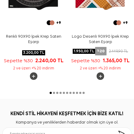
+9
+9
Renkli 90X90 İpek Krep Saten
Logo Desenli 90X90 İpek Krep
Eşarp
Saten Eşarp
20
1.950,00
TL
2.449,90
TL
%
3.200,00
TL
Sepette %30
2.240,00
TL
Sepette %30
1.365,00
TL
2 ve üzeri +% 20 indirim
2 ve üzeri +% 20 indirim
KENDİ STİL HİKAYENİ KEŞFETMEK İÇİN BİZE KATIL!
Kampanya ve yeniliklerden haberdar olmak için üye ol.