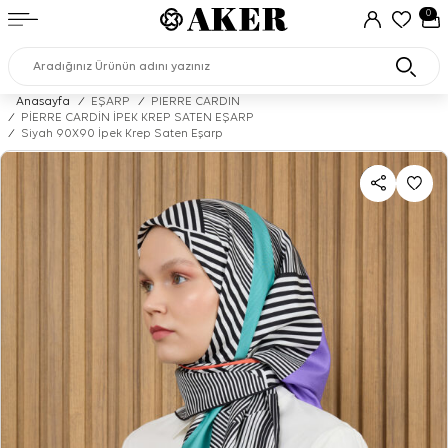
0
Anasayfa
/
EŞARP
/
PIERRE CARDIN
/
PİERRE CARDİN İPEK KREP SATEN EŞARP
/
Siyah 90X90 İpek Krep Saten Eşarp