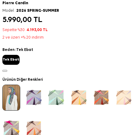
Pierre Cardin
Model :
2026 SPRING-SUMMER
5.990,00
TL
Sepette %30
4.193,00
TL
2 ve üzeri +% 20 indirim
Beden :
Tek Ebat
Tek Ebat
Ürünün Diğer Renkleri