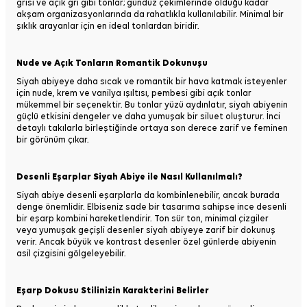
grisi ve açık gri gibi tonlar; gündüz çekimlerinde olduğu kadar
akşam organizasyonlarında da rahatlıkla kullanılabilir. Minimal bir
şıklık arayanlar için en ideal tonlardan biridir.
Nude ve Açık Tonların Romantik Dokunuşu
Siyah abiyeye daha sıcak ve romantik bir hava katmak isteyenler
için nude, krem ve vanilya ışıltısı, pembesi gibi açık tonlar
mükemmel bir seçenektir. Bu tonlar yüzü aydınlatır, siyah abiyenin
güçlü etkisini dengeler ve daha yumuşak bir siluet oluşturur. İnci
detaylı takılarla birleştiğinde ortaya son derece zarif ve feminen
bir görünüm çıkar.
Desenli Eşarplar Siyah Abiye ile Nasıl Kullanılmalı?
Siyah abiye desenli eşarplarla da kombinlenebilir, ancak burada
denge önemlidir. Elbiseniz sade bir tasarıma sahipse ince desenli
bir eşarp kombini hareketlendirir. Ton sür ton, minimal çizgiler
veya yumuşak geçişli desenler siyah abiyeye zarif bir dokunuş
verir. Ancak büyük ve kontrast desenler özel günlerde abiyenin
asil çizgisini gölgeleyebilir.
Eşarp Dokusu Stilinizin Karakterini Belirler