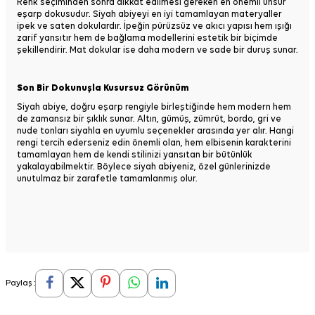
Renk seçiminden sonra dikkat edilmesi gereken en önemli unsur
eşarp dokusudur. Siyah abiyeyi en iyi tamamlayan materyaller
ipek ve saten dokulardır. İpeğin pürüzsüz ve akıcı yapısı hem ışığı
zarif yansıtır hem de bağlama modellerini estetik bir biçimde
şekillendirir. Mat dokular ise daha modern ve sade bir duruş sunar.
Son Bir Dokunuşla Kusursuz Görünüm
Siyah abiye, doğru eşarp rengiyle birleştiğinde hem modern hem
de zamansız bir şıklık sunar. Altın, gümüş, zümrüt, bordo, gri ve
nude tonları siyahla en uyumlu seçenekler arasında yer alır. Hangi
rengi tercih ederseniz edin önemli olan, hem elbisenin karakterini
tamamlayan hem de kendi stilinizi yansıtan bir bütünlük
yakalayabilmektir. Böylece siyah abiyeniz, özel günlerinizde
unutulmaz bir zarafetle tamamlanmış olur.
Paylaş :