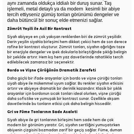
aynı zamanda oldukça iddialı bir duruş sunar. Taş
işlemeli, metal detaylı ya da modern kesimli bir abiye
tercih ettiyseniz gümüş tonları görünümü dengeler ve
daha bütüncül bir sonuç elde etmenizi sağlar.
Zümrüt Yeşili ile Asil Bir Kontrast
Siyah abiyeye en çok yakışan renklerden biri de zümrüt yeşilidir.
Derin yeşilin siyahla birleşimi hem dikkat çekici hem de son derece
rafine bir kontrast oluşturur. Zümrüt tonları, siyahın ağırlığını taze
bir enerjiyle dengeler ve ipek dokularla birleştiğinde şıklığı belirgin
bir şekilde artırır. Hem kış hem yaz davetlerinde rahatlıkla tercih
edilebilecek zamansız bir seçenektir.
Bordo ve Vişne Çürüğünün Dramatik Zarafeti
Daha güçlü bir ifade arayanlar için bordo ve vişne çürüğü tonları
siyah abiye ile mükemmel uyum sağlar. Bu renkler siyahın etkisini
artırır ve abiyeye dramatik bir derinlik kazandırır. Klasik bir şıklık
arayanlar için bordonun sıcak tonları ideal olurken, vişne çürüğü
daha sofistike ve yumuşak bir kontrast sunar. Özellikle akşam
davetlerinde bu tonların etkisi çok daha belirgin hissedilir.
Gri ve Füme Tonlarının Sade Asaleti
Siyah abiye ile gri tonlarının birleşimi hem sade hem de çok
modern bir görünüm yaratır. Gri, siyahın sertliğini yumuşatırken
abiyenin çizgisini bozmadan zarif bir geçiş sağlar. Füme, duman