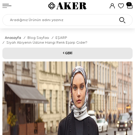
0
Anasayfa
/
Blog Sayfası
/
EŞARP
/
Siyah Abiyenin Üstüne Hangi Renk Eşarp Gider?
GERI