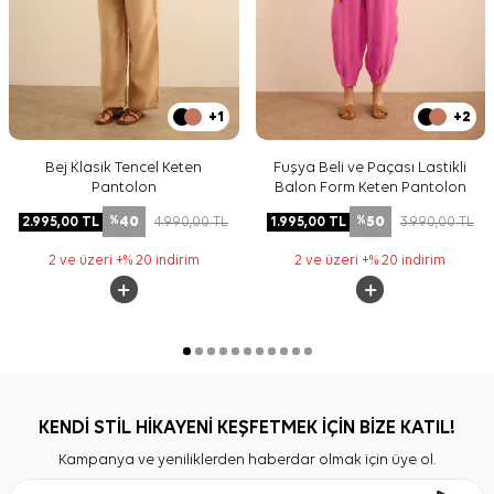
+1
+2
Bej Klasik Tencel Keten
Fuşya Beli ve Paçası Lastikli
Pantolon
Balon Form Keten Pantolon
40
50
2.995,00
TL
4.990,00
TL
1.995,00
TL
3.990,00
TL
%
%
2 ve üzeri +% 20 indirim
2 ve üzeri +% 20 indirim
KENDİ STİL HİKAYENİ KEŞFETMEK İÇİN BİZE KATIL!
Kampanya ve yeniliklerden haberdar olmak için üye ol.