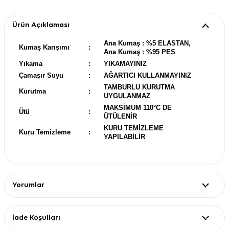
Ürün Açıklaması
Ana Kumaş : %5 ELASTAN,
Kumaş Karışımı
:
Ana Kumaş : %95 PES
Yıkama
:
YIKAMAYINIZ
Çamaşır Suyu
:
AĞARTICI KULLANMAYINIZ
TAMBURLU KURUTMA
Kurutma
:
UYGULANMAZ
MAKSİMUM 110°C DE
Ütü
:
ÜTÜLENİR
KURU TEMİZLEME
Kuru Temizleme
:
YAPILABİLİR
Yorumlar
İade Koşulları