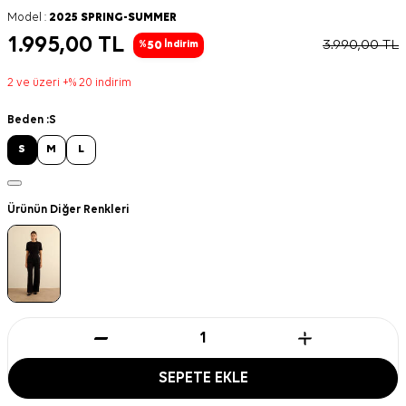
Model :
2025 SPRING-SUMMER
1.995,00
TL
3.990,00
TL
50
%
İndirim
2 ve üzeri +% 20 indirim
Beden :
S
S
M
L
Ürünün Diğer Renkleri
SEPETE EKLE