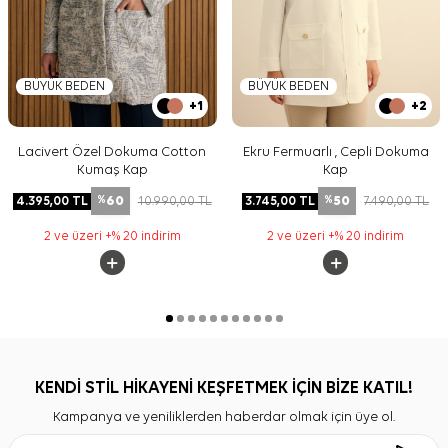
BÜYÜK BEDEN
BÜYÜK BEDEN
+1
+2
Lacivert Özel Dokuma Cotton
Ekru Fermuarlı , Cepli Dokuma
Kumaş Kap
Kap
60
50
4.395,00
TL
10.990,00
TL
3.745,00
TL
7.490,00
TL
%
%
2 ve üzeri +% 20 indirim
2 ve üzeri +% 20 indirim
KENDİ STİL HİKAYENİ KEŞFETMEK İÇİN BİZE KATIL!
Kampanya ve yeniliklerden haberdar olmak için üye ol.