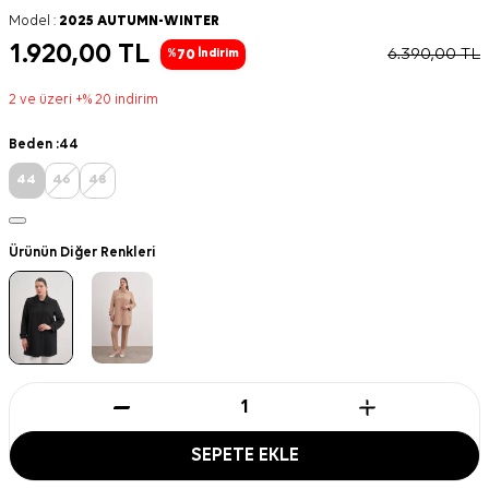
Model :
2025 AUTUMN-WINTER
1.920,00
TL
6.390,00
TL
70
%
İndirim
2 ve üzeri +% 20 indirim
Beden :
44
44
46
48
Ürünün Diğer Renkleri
SEPETE EKLE