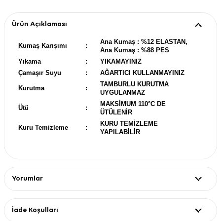
Ürün Açıklaması
Ana Kumaş : %12 ELASTAN,
Kumaş Karışımı
:
Ana Kumaş : %88 PES
Yıkama
:
YIKAMAYINIZ
Çamaşır Suyu
:
AĞARTICI KULLANMAYINIZ
TAMBURLU KURUTMA
Kurutma
:
UYGULANMAZ
MAKSİMUM 110°C DE
Ütü
:
ÜTÜLENİR
KURU TEMİZLEME
Kuru Temizleme
:
YAPILABİLİR
Yorumlar
İade Koşulları