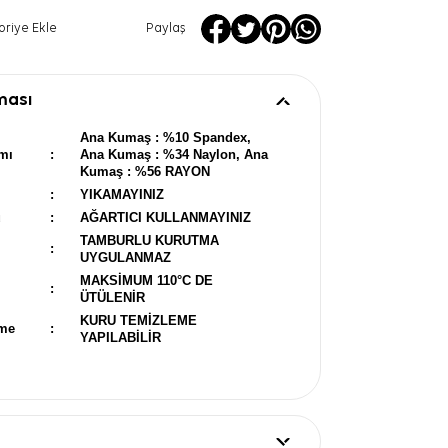
oriye Ekle
Paylaş
ması
Ana Kumaş : %10 Spandex,
mı
:
Ana Kumaş : %34 Naylon, Ana
Kumaş : %56 RAYON
:
YIKAMAYINIZ
u
:
AĞARTICI KULLANMAYINIZ
TAMBURLU KURUTMA
:
UYGULANMAZ
MAKSİMUM 110°C DE
:
ÜTÜLENİR
KURU TEMİZLEME
eme
:
YAPILABİLİR