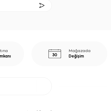
tına
Mağazada
İmkanı
Değişim