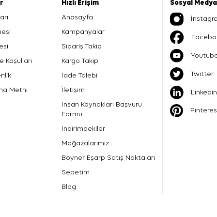
er
Hızlı Erişim
Sosyal Medya
arı
Anasayfa
İnstagr
mesi
Kampanyalar
Facebo
esi
Sipariş Takip
Youtub
e Koşulları
Kargo Takip
Twitter
nlik
İade Talebi
ma Metni
İletişim
Linkedin
İnsan Kaynakları Başvuru
Pinteres
Formu
İndirimdekiler
Mağazalarımız
Boyner Eşarp Satış Noktaları
Sepetim
Blog