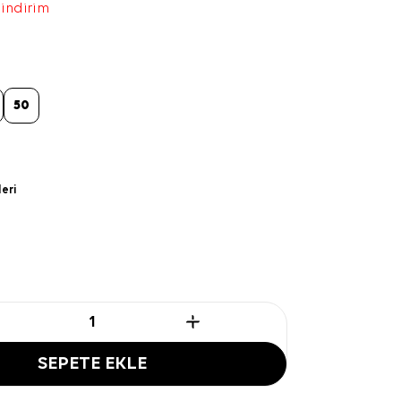
 indirim
50
leri
SEPETE EKLE