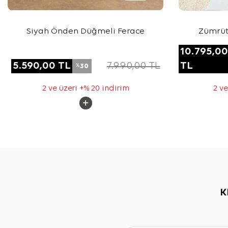
Siyah Önden Düğmeli Ferace
Zümrüt
10.795,00
5.590,00
TL
7.990,00
TL
TL
30
%
2 ve üzeri +% 20 indirim
2 ve
K