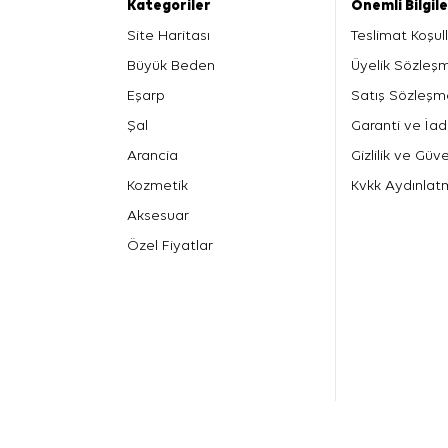
Kategoriler
Önemli Bilgil
Site Haritası
Teslimat Koşull
Büyük Beden
Üyelik Sözleş
Eşarp
Satış Sözleşm
Şal
Garanti ve İad
Arancia
Gizlilik ve Güve
Kozmetik
Kvkk Aydınlat
Aksesuar
Özel Fiyatlar