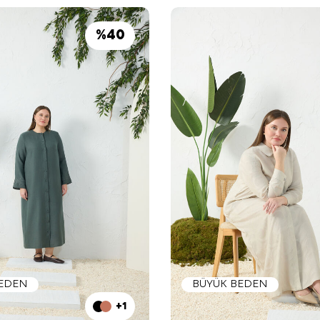
%
40
BEDEN
BÜYÜK BEDEN
+1