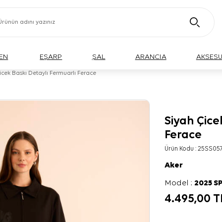
EN
EŞARP
ŞAL
ARANCIA
AKSES
icek Baskı Detaylı Fermuarlı Ferace
Siyah Çice
BÜYÜK BEDEN
Ferace
Ürün Kodu :
25SS05
Aker
Model :
2025 S
4.495,00
T