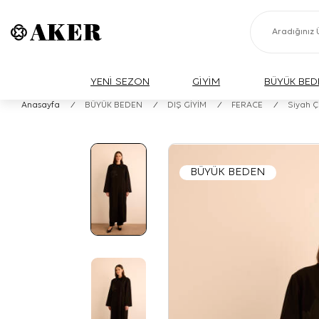
YENİ SEZON
GİYİM
BÜYÜK BED
Anasayfa
/
BÜYÜK BEDEN
/
DIŞ GİYİM
/
FERACE
/
Siyah Ç
BÜYÜK BEDEN