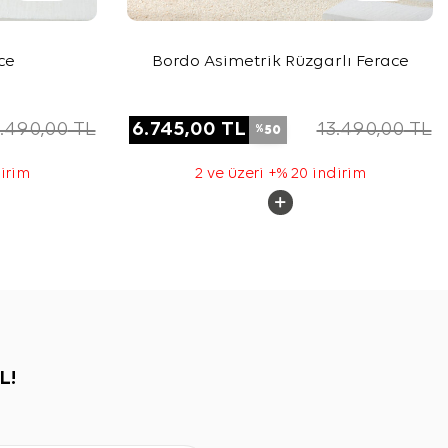
ce
Bordo Asimetrik Rüzgarlı Ferace
.490,00
TL
6.745,00
TL
13.490,00
TL
50
%
dirim
2 ve üzeri +% 20 indirim
L!