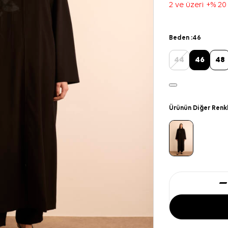
2 ve üzeri +% 20
Beden :
46
44
46
48
Ürünün Diğer Renk