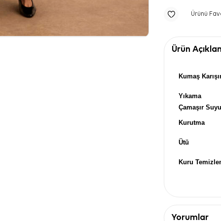
Ürünü Fav
Ürün Açıkla
Kumaş Karışı
Yıkama
Çamaşır Suy
Kurutma
Ütü
Kuru Temizl
Yorumlar