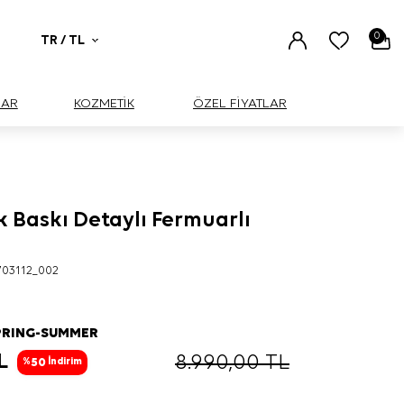
0
TR / TL
UAR
KOZMETİK
ÖZEL FİYATLAR
k Baskı Detaylı Fermuarlı
BÜYÜK
703112_002
PRING-SUMMER
L
8.990,00
TL
50
%
İndirim