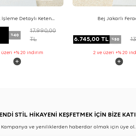
 İşleme Detaylı Keten
Bej Jakarlı Fera
Ferace
17.990,00
40
%
TL
6.745,00
TL
13
50
%
 üzeri +% 20 indirim
2 ve üzeri +% 20 in
ENDİ STİL HİKAYENİ KEŞFETMEK İÇİN BİZE KATI
Kampanya ve yeniliklerden haberdar olmak için üye ol.