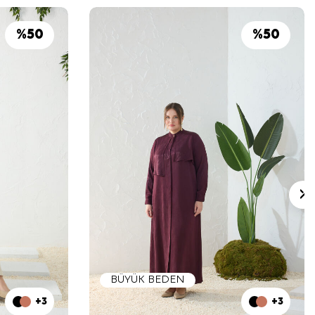
%
50
%
50
BÜYÜK BEDEN
+3
+3