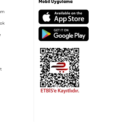
Mobil Uygulama
am
ok
e
t