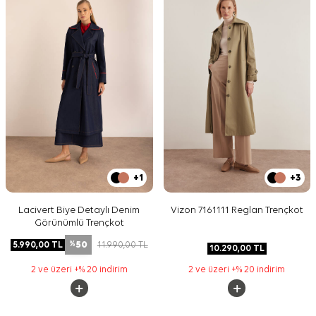
+1
+3
Lacivert Biye Detaylı Denim
Vizon 7161111 Reglan Trençkot
Görünümlü Trençkot
50
5.990,00
TL
11.990,00
TL
%
10.290,00
TL
2 ve üzeri +% 20 indirim
2 ve üzeri +% 20 indirim