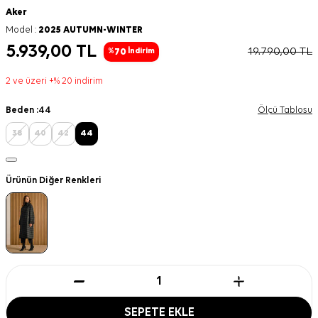
Aker
Model :
2025 AUTUMN-WINTER
5.939,00
TL
19.790,00
TL
70
%
İndirim
2 ve üzeri +% 20 indirim
Beden :
44
Ölçü Tablosu
38
40
42
44
Ürünün Diğer Renkleri
SEPETE EKLE