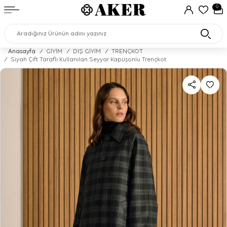
0
Anasayfa
/
GİYİM
/
DIŞ GİYİM
/
TRENÇKOT
/
Siyah Çift Taraflı Kullanılan Seyyar Kapüşonlu Trençkot