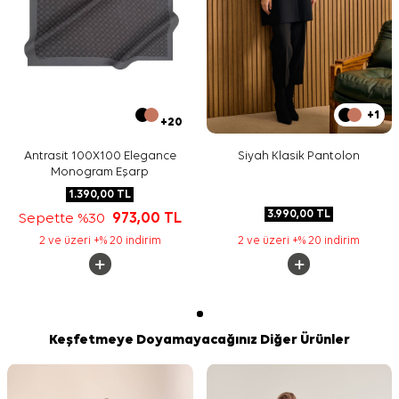
+1
+20
Antrasit 100X100 Elegance
Siyah Klasik Pantolon
Monogram Eşarp
1.390,00
TL
3.990,00
TL
Sepette %30
973,00
TL
2 ve üzeri +% 20 indirim
2 ve üzeri +% 20 indirim
Keşfetmeye Doyamayacağınız Diğer Ürünler