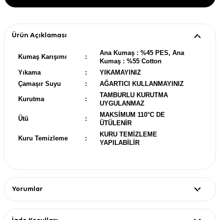
Ürün Açıklaması
Ana Kumaş : %45 PES, Ana
Kumaş Karışımı
:
Kumaş : %55 Cotton
Yıkama
:
YIKAMAYINIZ
Çamaşır Suyu
:
AĞARTICI KULLANMAYINIZ
TAMBURLU KURUTMA
Kurutma
:
UYGULANMAZ
MAKSİMUM 110°C DE
Ütü
:
ÜTÜLENİR
KURU TEMİZLEME
Kuru Temizleme
:
YAPILABİLİR
Yorumlar