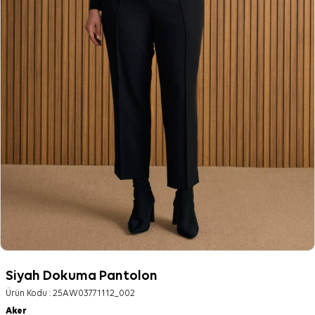
Siyah Dokuma Pantolon
Ürün Kodu :
25AW03771112_002
Aker