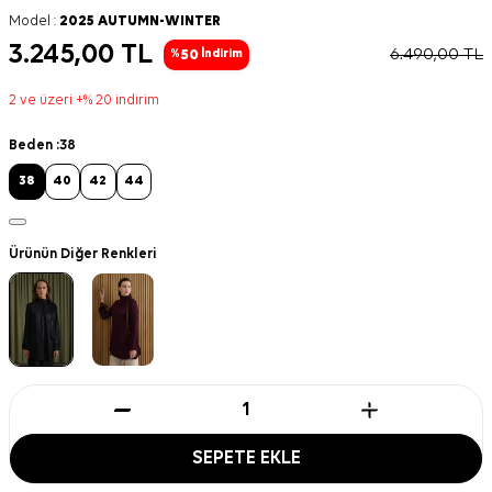
Model :
2025 AUTUMN-WINTER
3.245,00
TL
6.490,00
TL
50
%
İndirim
2 ve üzeri +% 20 indirim
Beden :
38
38
40
42
44
Ürünün Diğer Renkleri
SEPETE EKLE