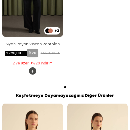
+2
Siyah Rayon Viscon Pantolon
70
1.790,00
TL
5.990,00
TL
%
2 ve üzeri +% 20 indirim
Keşfetmeye Doyamayacağınız Diğer Ürünler