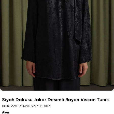
Siyah Dokusu Jakar Desenli Rayon Viscon Tunik
Ürün Kodu :
25AW02692111_002
Aker