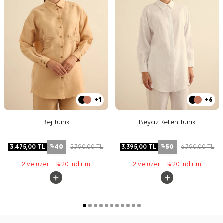
+1
+6
Bej Tunik
Beyaz Keten Tunik
40
50
3.475,00
TL
5.790,00
TL
3.395,00
TL
6.790,00
TL
%
%
2 ve üzeri +% 20 indirim
2 ve üzeri +% 20 indirim