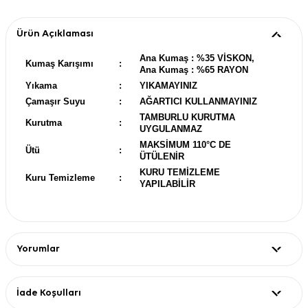
Ürün Açıklaması
Ana Kumaş : %35 VİSKON,
Kumaş Karışımı
:
Ana Kumaş : %65 RAYON
Yıkama
:
YIKAMAYINIZ
Çamaşır Suyu
:
AĞARTICI KULLANMAYINIZ
TAMBURLU KURUTMA
Kurutma
:
UYGULANMAZ
MAKSİMUM 110°C DE
Ütü
:
ÜTÜLENİR
KURU TEMİZLEME
Kuru Temizleme
:
YAPILABİLİR
Yorumlar
İade Koşulları