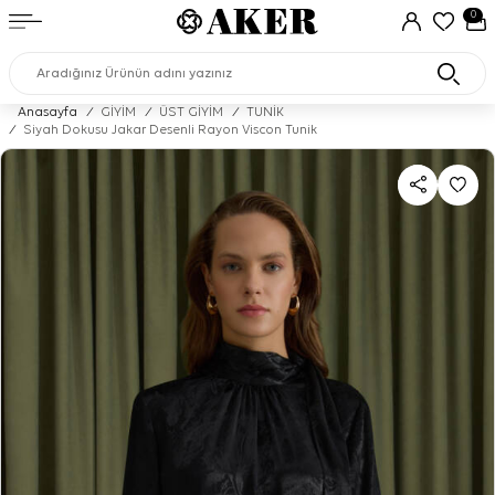
0
Anasayfa
/
GİYİM
/
ÜST GİYİM
/
TUNİK
/
Siyah Dokusu Jakar Desenli Rayon Viscon Tunik