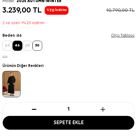
Model :
2025 AUTUMN-WINTER
3.239,00
TL
10.790,00
TL
70
%
İndirim
2 ve üzeri +% 20 indirim
Beden :
46
Ölçü Tablosu
44
46
48
50
Ürünün Diğer Renkleri
SEPETE EKLE