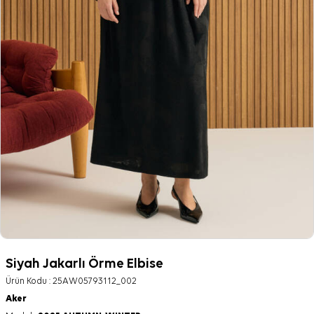
Siyah Jakarlı Örme Elbise
Ürün Kodu :
25AW05793112_002
Aker