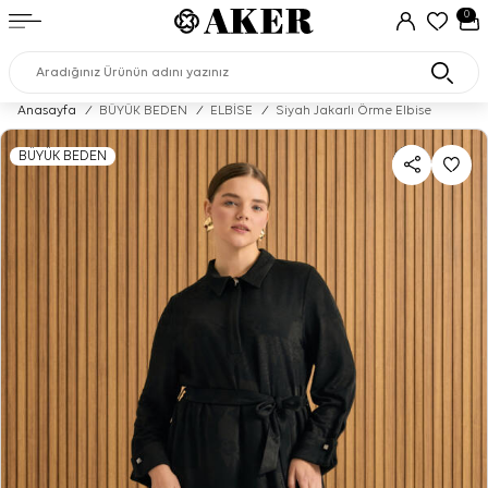
0
Anasayfa
/
BÜYÜK BEDEN
/
ELBİSE
/
Siyah Jakarlı Örme Elbise
BÜYÜK BEDEN