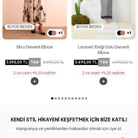
BÜYÜK BEDEN
BÜYÜK BEDEN
+1
+1
Ekru Desenli Elbise
Lacivert Eteği Sulu Desenli
Elbise
60
50
3.595,00
TL
8.990,00
TL
3.495,00
TL
6.990,00
TL
%
%
2 ve üzeri +% 20 indirim
2 ve üzeri +% 20 indirim
KENDİ STİL HİKAYENİ KEŞFETMEK İÇİN BİZE KATIL!
Kampanya ve yeniliklerden haberdar olmak için üye ol.