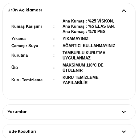
Ürün Açıklaması
Ana Kumaş : %25 VİSKON,
Kumaş Karışımı
:
Ana Kumaş : %5 ELASTAN,
Ana Kumaş : %70 PES
Yıkama
:
YIKAMAYINIZ
Çamaşır Suyu
:
AĞARTICI KULLANMAYINIZ
TAMBURLU KURUTMA
Kurutma
:
UYGULANMAZ
MAKSİMUM 110°C DE
Ütü
:
ÜTÜLENİR
KURU TEMİZLEME
Kuru Temizleme
:
YAPILABİLİR
Yorumlar
İade Koşulları