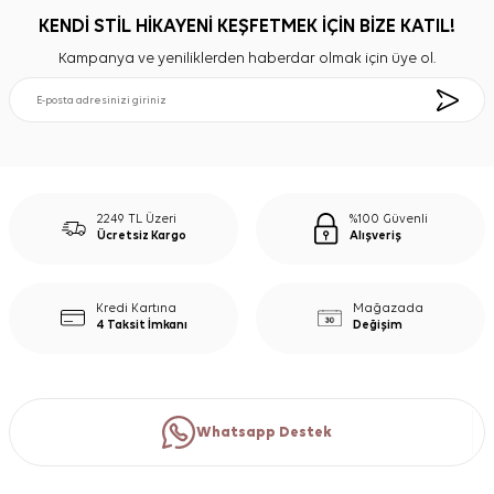
KENDİ STİL HİKAYENİ KEŞFETMEK İÇİN BİZE KATIL!
Kampanya ve yeniliklerden haberdar olmak için üye ol.
2249 TL Üzeri
%100 Güvenli
Ücretsiz Kargo
Alışveriş
Kredi Kartına
Mağazada
4 Taksit İmkanı
Değişim
Whatsapp Destek