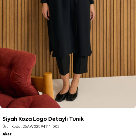
Siyah Koza Logo Detaylı Tunik
Ürün Kodu :
25AW02894111_002
Aker