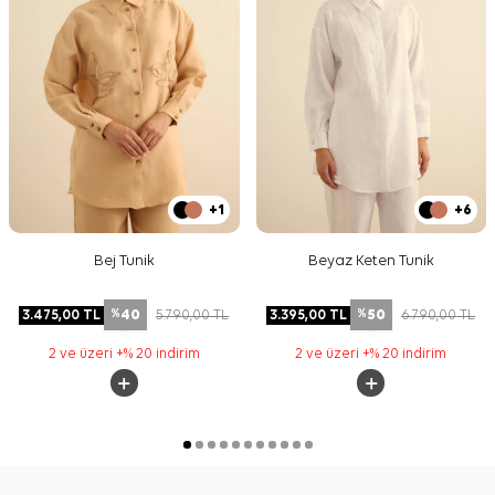
+1
+6
Bej Tunik
Beyaz Keten Tunik
40
50
3.475,00
TL
5.790,00
TL
3.395,00
TL
6.790,00
TL
%
%
2 ve üzeri +% 20 indirim
2 ve üzeri +% 20 indirim