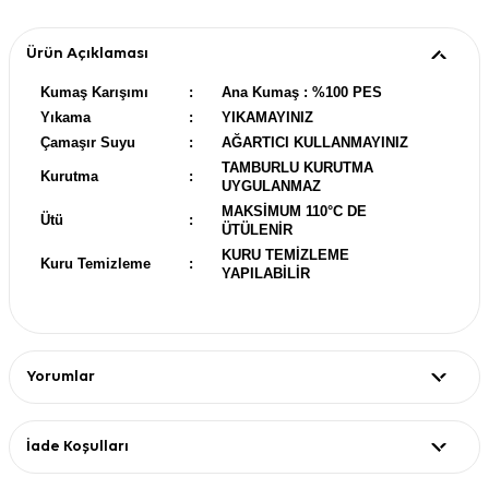
Ürün Açıklaması
Kumaş Karışımı
:
Ana Kumaş : %100 PES
Yıkama
:
YIKAMAYINIZ
Çamaşır Suyu
:
AĞARTICI KULLANMAYINIZ
TAMBURLU KURUTMA
Kurutma
:
UYGULANMAZ
MAKSİMUM 110°C DE
Ütü
:
ÜTÜLENİR
KURU TEMİZLEME
Kuru Temizleme
:
YAPILABİLİR
Yorumlar
İade Koşulları