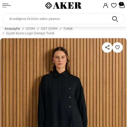
0
Anasayfa
/
GİYİM
/
ÜST GİYİM
/
TUNİK
/
Siyah Koza Logo Detaylı Tunik