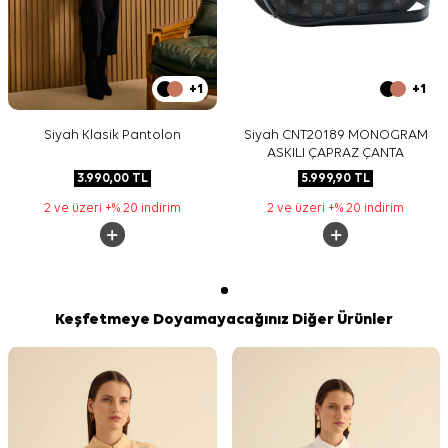
+1
+1
Siyah Klasik Pantolon
Siyah CNT20189 MONOGRAM
ASKILI ÇAPRAZ ÇANTA
3.990,00
TL
5.999,90
TL
2 ve üzeri +% 20 indirim
2 ve üzeri +% 20 indirim
Keşfetmeye Doyamayacağınız Diğer Ürünler