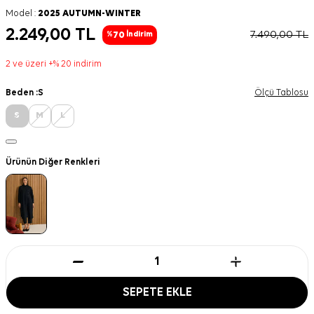
Model :
2025 AUTUMN-WINTER
2.249,00
TL
7.490,00
TL
70
%
İndirim
2 ve üzeri +% 20 indirim
Beden :
S
Ölçü Tablosu
S
M
L
Ürünün Diğer Renkleri
SEPETE EKLE