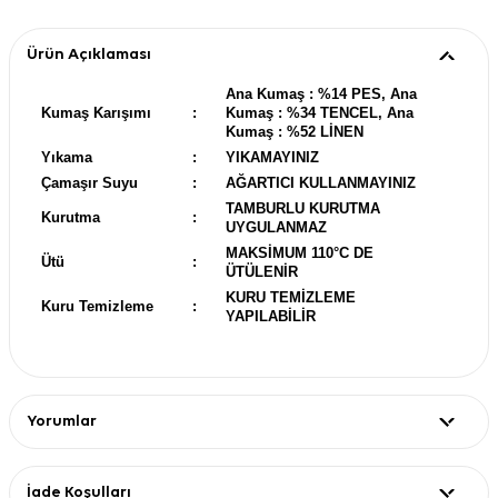
Ürün Açıklaması
Ana Kumaş : %14 PES, Ana
Kumaş Karışımı
:
Kumaş : %34 TENCEL, Ana
Kumaş : %52 LİNEN
Yıkama
:
YIKAMAYINIZ
Çamaşır Suyu
:
AĞARTICI KULLANMAYINIZ
TAMBURLU KURUTMA
Kurutma
:
UYGULANMAZ
MAKSİMUM 110°C DE
Ütü
:
ÜTÜLENİR
KURU TEMİZLEME
Kuru Temizleme
:
YAPILABİLİR
Yorumlar
İade Koşulları