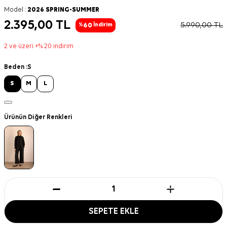
Model :
2026 SPRING-SUMMER
2.395,00
TL
5.990,00
TL
60
%
İndirim
2 ve üzeri +% 20 indirim
Beden :
S
S
M
L
Ürünün Diğer Renkleri
SEPETE EKLE