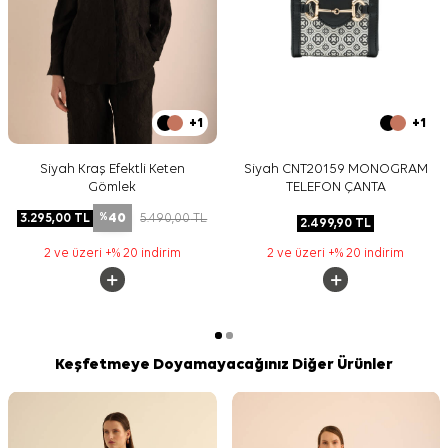
+1
+1
Siyah Kraş Efektli Keten
Siyah CNT20159 MONOGRAM
Gömlek
TELEFON ÇANTA
40
3.295,00
TL
5.490,00
TL
%
2.499,90
TL
2 ve üzeri +% 20 indirim
2 ve üzeri +% 20 indirim
Keşfetmeye Doyamayacağınız Diğer Ürünler