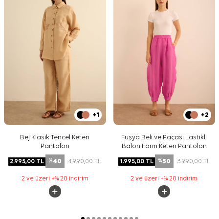
+1
+2
Bej Klasik Tencel Keten
Fuşya Beli ve Paçası Lastikli
Pantolon
Balon Form Keten Pantolon
40
50
2.995,00
TL
4.990,00
TL
1.995,00
TL
3.990,00
TL
%
%
2 ve üzeri +% 20 indirim
2 ve üzeri +% 20 indirim