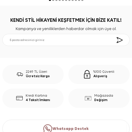
KENDİ STİL HİKAYENİ KEŞFETMEK İÇİN BİZE KATIL!
Kampanya ve yeniliklerden haberdar olmak için üye ol.
2249 TL Üzeri
%100 Güvenli
Ücretsiz Kargo
Alışveriş
Kredi Kartına
Mağazada
4 Taksit İmkanı
Değişim
Whatsapp Destek