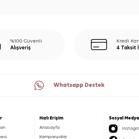
%100 Güvenli
Kredi Kar
Alışveriş
4 Taksit 
Whatsapp Destek
er
Hızlı Erişim
Sosyal Medya
arı
Anasayfa
İnstagr
mesi
Kampanyalar