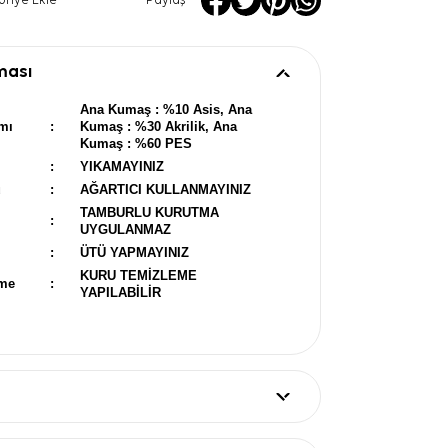
oriye Ekle
Paylaş
ması
Ana Kumaş : %10 Asis, Ana
mı
:
Kumaş : %30 Akrilik, Ana
Kumaş : %60 PES
:
YIKAMAYINIZ
u
:
AĞARTICI KULLANMAYINIZ
TAMBURLU KURUTMA
:
UYGULANMAZ
:
ÜTÜ YAPMAYINIZ
KURU TEMİZLEME
eme
:
YAPILABİLİR