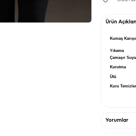
Ürünü Fav
Ürün Açıkla
Kumaş Karışı
Yıkama
Çamaşır Suy
Kurutma
Ütü
Kuru Temizl
Yorumlar