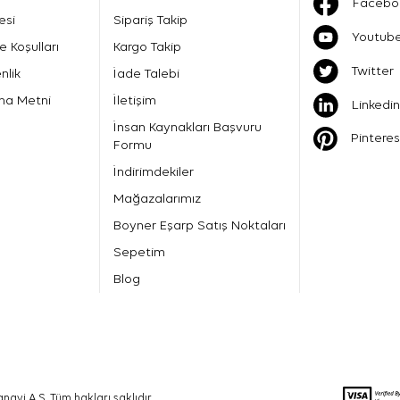
Facebo
esi
Sipariş Takip
Youtub
e Koşulları
Kargo Takip
Twitter
nlik
İade Talebi
ma Metni
İletişim
Linkedin
İnsan Kaynakları Başvuru
Pinteres
Formu
İndirimdekiler
Mağazalarımız
Boyner Eşarp Satış Noktaları
Sepetim
Blog
nayi A.Ş. Tüm hakları saklıdır.