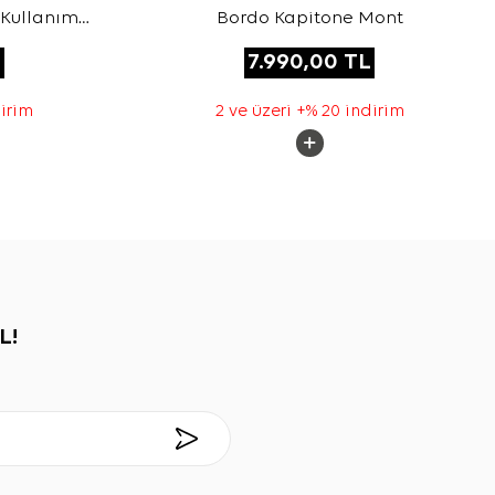
 Kullanım
Bordo Kapitone Mont
 Mont
L
7.990,00
TL
dirim
2 ve üzeri +% 20 indirim
L!