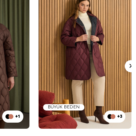
BÜYÜK BEDEN
+1
+3