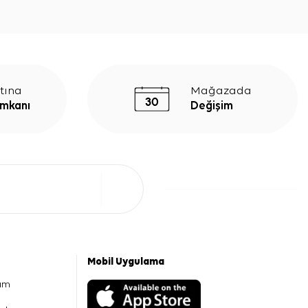
tına
Mağazada
İmkanı
Değişim
Mobil Uygulama
am