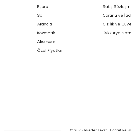
Eşarp
Satış Sözleşm
Şal
Garanti ve İad
Arancia
Gizlilik ve Güve
Kozmetik
Kvkk Aydınlat
Aksesuar
Özel Fiyatlar
© 2025 Akerler Tekstil Ticaret ve Sa