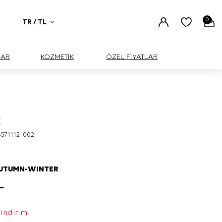
0
TR / TL
UAR
KOZMETİK
ÖZEL FİYATLAR
k
BÜYÜK
571112_002
AUTUMN-WINTER
L
 indirim