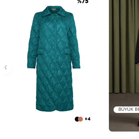
%
75
BÜYÜK 
+4