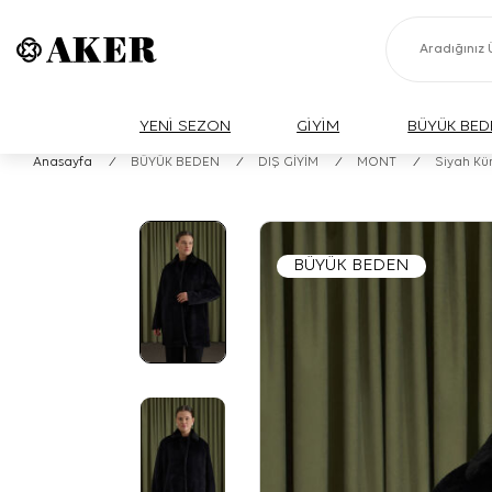
YENİ SEZON
GİYİM
BÜYÜK BED
Anasayfa
/
BÜYÜK BEDEN
/
DIŞ GİYİM
/
MONT
/
Siyah Kü
BÜYÜK BEDEN