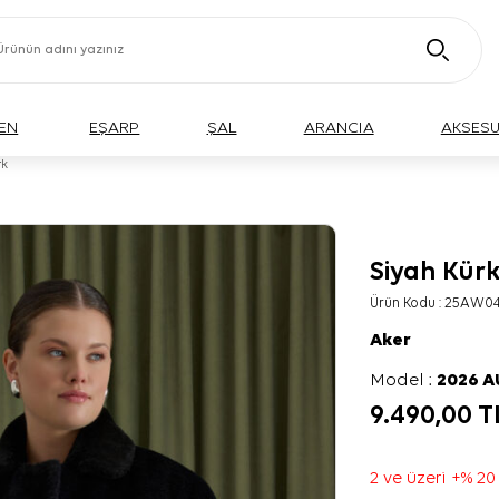
EN
EŞARP
ŞAL
ARANCIA
AKSES
rk
Siyah Kür
BÜYÜK BEDEN
Ürün Kodu :
25AW04
Aker
Model :
2026 
9.490,00
T
2 ve üzeri +% 20