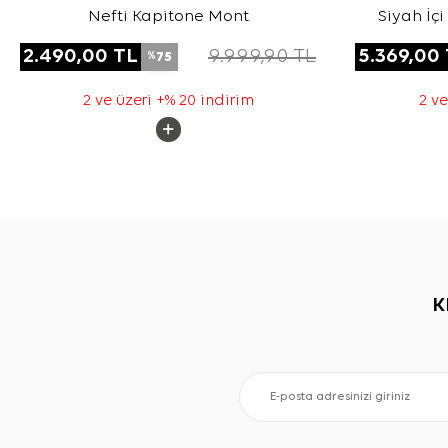
Nefti Kapitone Mont
Siyah İç
2.490,00
TL
9.999,90
TL
5.369,00
75
%
2 ve üzeri +% 20 indirim
2 ve
K