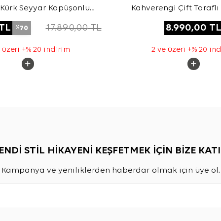
i Kürk Seyyar Kapüşonlu
Kahverengi Çift Taraflı
Kapitone Mont
Özellikli Kapitone
TL
17.890,00
TL
8.990,00
T
70
%
 üzeri +% 20 indirim
2 ve üzeri +% 20 in
ENDİ STİL HİKAYENİ KEŞFETMEK İÇİN BİZE KATI
Kampanya ve yeniliklerden haberdar olmak için üye ol.