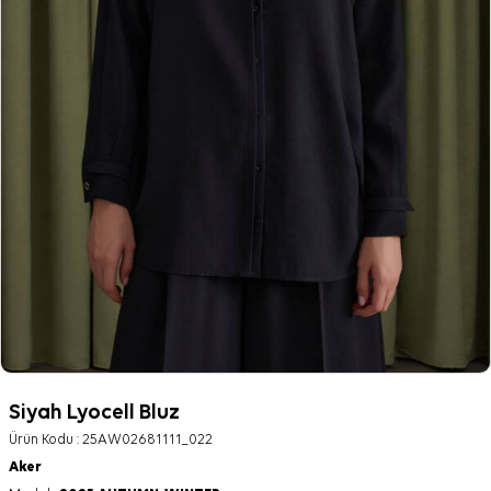
Siyah Lyocell Bluz
Ürün Kodu :
25AW02681111_022
Aker