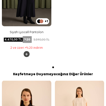
+1
Siyah Lyocell Pantolon
20
4.470,00
TL
5.590,00
TL
%
2 ve üzeri +% 20 indirim
Keşfetmeye Doyamayacağınız Diğer Ürünler