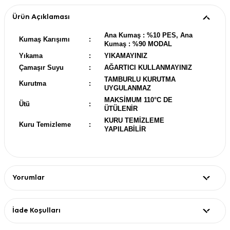
Ürün Açıklaması
Ana Kumaş : %10 PES, Ana
Kumaş Karışımı
:
Kumaş : %90 MODAL
Yıkama
:
YIKAMAYINIZ
Çamaşır Suyu
:
AĞARTICI KULLANMAYINIZ
TAMBURLU KURUTMA
Kurutma
:
UYGULANMAZ
MAKSİMUM 110°C DE
Ütü
:
ÜTÜLENİR
KURU TEMİZLEME
Kuru Temizleme
:
YAPILABİLİR
Yorumlar
İade Koşulları