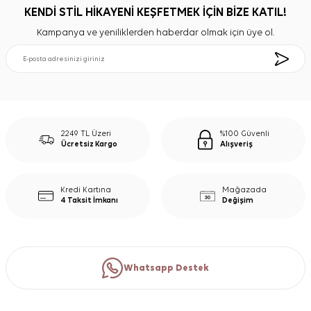
KENDİ STİL HİKAYENİ KEŞFETMEK İÇİN BİZE KATIL!
Kampanya ve yeniliklerden haberdar olmak için üye ol.
2249 TL Üzeri
%100 Güvenli
Ücretsiz Kargo
Alışveriş
Kredi Kartına
Mağazada
4 Taksit İmkanı
Değişim
Whatsapp Destek