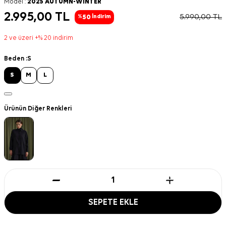
Model :
2025 AUTUMN-WINTER
2.995,00
TL
5.990,00
TL
50
%
İndirim
2 ve üzeri +% 20 indirim
Beden :
S
S
M
L
Ürünün Diğer Renkleri
SEPETE EKLE