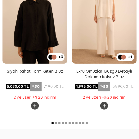
+3
+1
Siyah Rahat Form Keten Bluz
Ekru Omuzları Büzgü Detaylı
Dokuma Kolsuz Bluz
30
50
5.030,00
TL
7.190,00
TL
1.995,00
TL
3.990,00
TL
%
%
2 ve üzeri +% 20 indirim
2 ve üzeri +% 20 indirim