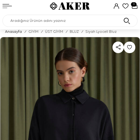
0
Anasayfa
/
GİYİM
/
ÜST GİYİM
/
BLUZ
/
Siyah Lyocell Bluz