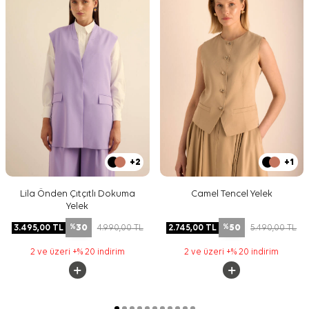
+2
+1
Lila Önden Çıtçıtlı Dokuma
Camel Tencel Yelek
Yelek
30
50
3.495,00
TL
4.990,00
TL
2.745,00
TL
5.490,00
TL
%
%
2 ve üzeri +% 20 indirim
2 ve üzeri +% 20 indirim