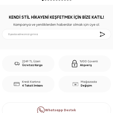
KENDİ STİL HİKAYENİ KEŞFETMEK İÇİN BİZE KATIL!
Kampanya ve yeniliklerden haberdar olmak için üye ol.
2249 TL Üzeri
%100 Güvenli
Ücretsiz Kargo
Alışveriş
Kredi Kartına
Mağazada
4 Taksit İmkanı
Değişim
Whatsapp Destek