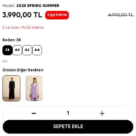
Model :
2025 SPRING-SUMMER
3.990,00
TL
4.990,00
TL
20
%
İndirim
2 ve üzeri +% 20 indirim
Beden :
38
38
40
42
44
Ürünün Diğer Renkleri
SEPETE EKLE