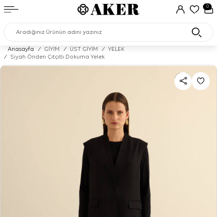
0
Anasayfa
/
GİYİM
/
ÜST GİYİM
/
YELEK
/
Siyah Önden Çıtçıtlı Dokuma Yelek