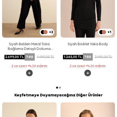
+2
+1
Siyah Belden Metal Toka
Siyah Bisiklet Yaka Body
Bağlama Detaylı Dokuma
Pantolon
40
50
2.699,00
TL
4.490,00
TL
1.245,00
TL
2.490,00
TL
%
%
2 ve üzeri +% 20 indirim
2 ve üzeri +% 20 indirim
Keşfetmeye Doyamayacağınız Diğer Ürünler