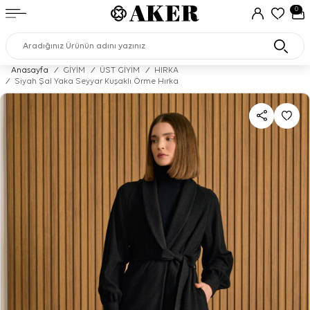
0
Anasayfa
/
GİYİM
/
ÜST GİYİM
/
HIRKA
/
Siyah Şal Yaka Seyyar Kuşaklı Örme Hırka