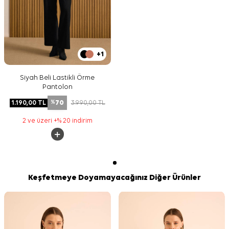
+1
Siyah Beli Lastikli Örme
Pantolon
70
1.190,00
TL
3.990,00
TL
%
2 ve üzeri +% 20 indirim
Keşfetmeye Doyamayacağınız Diğer Ürünler