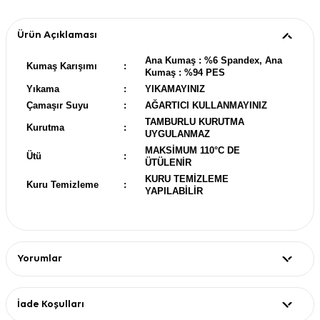
Ürün Açıklaması
Ana Kumaş : %6 Spandex, Ana
Kumaş Karışımı
:
Kumaş : %94 PES
Yıkama
:
YIKAMAYINIZ
Çamaşır Suyu
:
AĞARTICI KULLANMAYINIZ
TAMBURLU KURUTMA
Kurutma
:
UYGULANMAZ
MAKSİMUM 110°C DE
Ütü
:
ÜTÜLENİR
KURU TEMİZLEME
Kuru Temizleme
:
YAPILABİLİR
Yorumlar
İade Koşulları