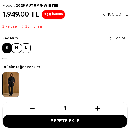
Model :
2025 AUTUMN-WINTER
1.949,00
TL
6.490,00
TL
70
%
İndirim
2 ve üzeri +% 20 indirim
Beden :
S
Ölçü Tablosu
S
M
L
Ürünün Diğer Renkleri
SEPETE EKLE