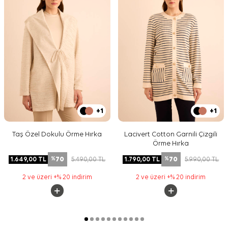
+1
+1
Taş Özel Dokulu Örme Hırka
Lacivert Cotton Garnili Çizgili
Örme Hırka
70
70
1.649,00
TL
5.490,00
TL
1.790,00
TL
5.990,00
TL
%
%
2 ve üzeri +% 20 indirim
2 ve üzeri +% 20 indirim