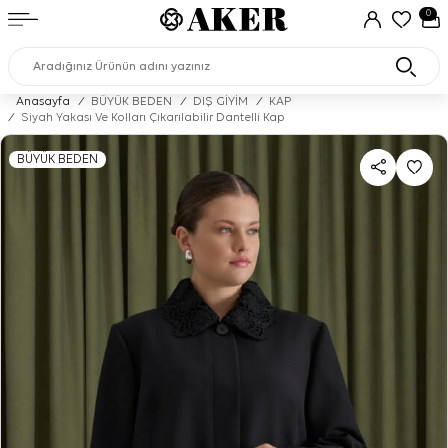
0
Anasayfa
/
BÜYÜK BEDEN
/
DIŞ GİYİM
/
KAP
/
Siyah Yakası Ve Kolları Çıkarılabilir Dantelli Kap
BÜYÜK BEDEN