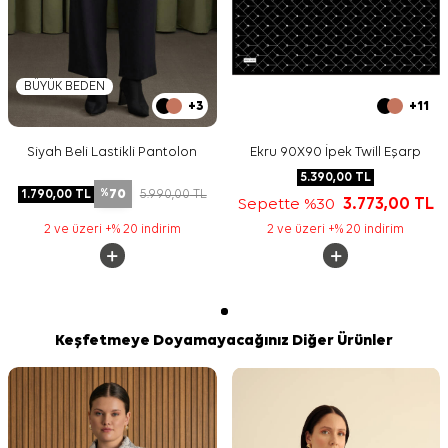
BÜYÜK BEDEN
+3
+11
Siyah Beli Lastikli Pantolon
Ekru 90X90 İpek Twill Eşarp
5.390,00
TL
70
1.790,00
TL
5.990,00
TL
%
Sepette %30
3.773,00
TL
2 ve üzeri +% 20 indirim
2 ve üzeri +% 20 indirim
Keşfetmeye Doyamayacağınız Diğer Ürünler