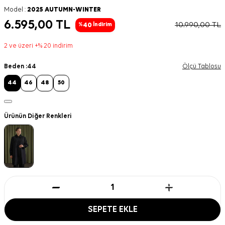
Model :
2025 AUTUMN-WINTER
6.595,00
TL
10.990,00
TL
40
%
İndirim
2 ve üzeri +% 20 indirim
Beden :
44
Ölçü Tablosu
44
46
48
50
Ürünün Diğer Renkleri
SEPETE EKLE