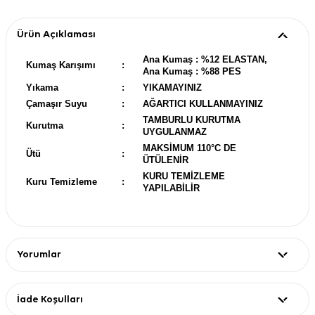
Ürün Açıklaması
Ana Kumaş : %12 ELASTAN,
Kumaş Karışımı
:
Ana Kumaş : %88 PES
Yıkama
:
YIKAMAYINIZ
Çamaşır Suyu
:
AĞARTICI KULLANMAYINIZ
TAMBURLU KURUTMA
Kurutma
:
UYGULANMAZ
MAKSİMUM 110°C DE
Ütü
:
ÜTÜLENİR
KURU TEMİZLEME
Kuru Temizleme
:
YAPILABİLİR
Yorumlar
İade Koşulları