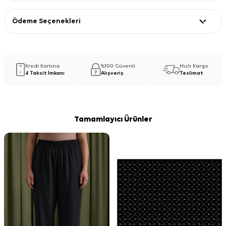
Ödeme Seçenekleri
Kredi Kartına
%100 Güvenli
Hızlı Kargo
4 Taksit İmkanı
Alışveriş
Teslimat
Tamamlayıcı Ürünler