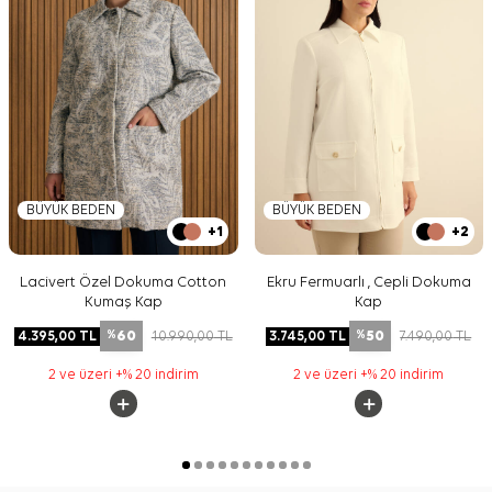
BÜYÜK BEDEN
BÜYÜK BEDEN
+1
+2
Lacivert Özel Dokuma Cotton
Ekru Fermuarlı , Cepli Dokuma
Kumaş Kap
Kap
60
50
4.395,00
TL
10.990,00
TL
3.745,00
TL
7.490,00
TL
%
%
2 ve üzeri +% 20 indirim
2 ve üzeri +% 20 indirim