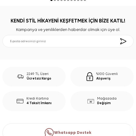
KENDİ STİL HİKAYENİ KEŞFETMEK İÇİN BİZE KATIL!
Kampanya ve yeniliklerden haberdar olmak için üye ol.
2249 TL Üzeri
%100 Güvenli
Ücretsiz Kargo
Alışveriş
Kredi Kartına
Mağazada
4 Taksit İmkanı
Değişim
Whatsapp Destek