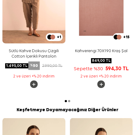
+1
+15
Sütlü Kahve Dokusu Çizgili
Kahverengi 70X190 Kraş Şal
Cotton İçerikli Pantolon
849,00
TL
50
1.495,00
TL
2.990,00
TL
%
Sepette %30
594,30
TL
2 ve üzeri +% 20 indirim
2 ve üzeri +% 20 indirim
Keşfetmeye Doyamayacağınız Diğer Ürünler