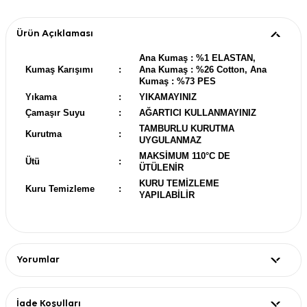
Ürün Açıklaması
Ana Kumaş : %1 ELASTAN,
Kumaş Karışımı
:
Ana Kumaş : %26 Cotton, Ana
Kumaş : %73 PES
Yıkama
:
YIKAMAYINIZ
Çamaşır Suyu
:
AĞARTICI KULLANMAYINIZ
TAMBURLU KURUTMA
Kurutma
:
UYGULANMAZ
MAKSİMUM 110°C DE
Ütü
:
ÜTÜLENİR
KURU TEMİZLEME
Kuru Temizleme
:
YAPILABİLİR
Yorumlar
İade Koşulları