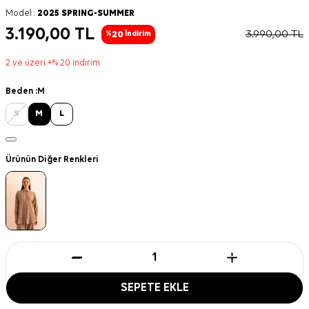
Model :
2025 SPRING-SUMMER
3.190,00
TL
3.990,00
TL
20
%
İndirim
2 ve üzeri +% 20 indirim
Beden :
M
S
M
L
Ürünün Diğer Renkleri
SEPETE EKLE