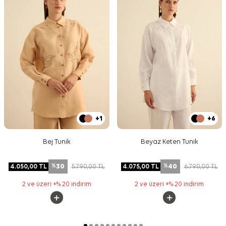
+1
+6
Bej Tunik
Beyaz Keten Tunik
30
40
4.050,00
TL
5.790,00
TL
4.075,00
TL
6.790,00
TL
%
%
2 ve üzeri +% 20 indirim
2 ve üzeri +% 20 indirim