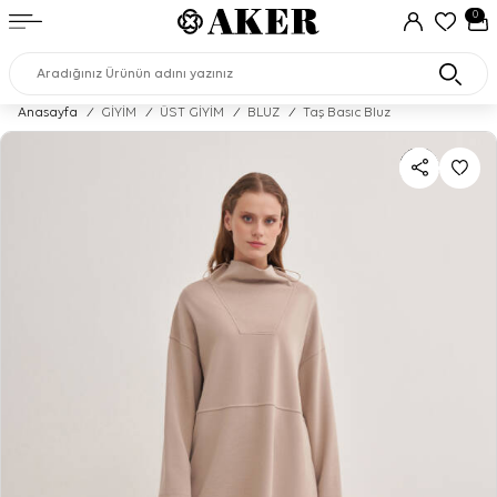
0
Anasayfa
/
GİYİM
/
ÜST GİYİM
/
BLUZ
/
Taş Basıc Bluz