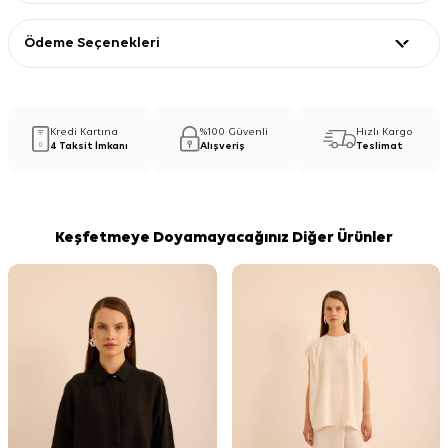
Ödeme Seçenekleri
Kredi Kartına
%100 Güvenli
Hızlı Kargo
4 Taksit İmkanı
Alışveriş
Teslimat
Keşfetmeye Doyamayacağınız Diğer Ürünler