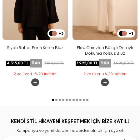
+3
+1
Siyah Rahat Form Keten Bluz
Ekru Omuzları Büzgü Detaylı
Dokuma Kolsuz Bluz
40
50
4.315,00
TL
7.190,00
TL
1.995,00
TL
3.990,00
TL
%
%
2 ve üzeri +% 20 indirim
2 ve üzeri +% 20 indirim
KENDİ STİL HİKAYENİ KEŞFETMEK İÇİN BİZE KATIL!
Kampanya ve yeniliklerden haberdar olmak için üye ol.