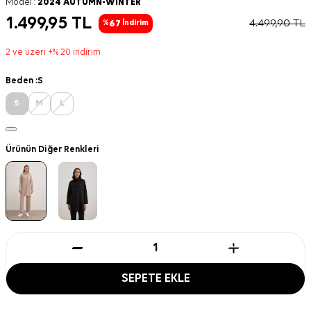
Model :
2024 AUTUMN-WINTER
1.499,95
TL
4.499,90
TL
67
%
İndirim
2 ve üzeri +% 20 indirim
Beden :
S
S
M
L
Ürünün Diğer Renkleri
SEPETE EKLE