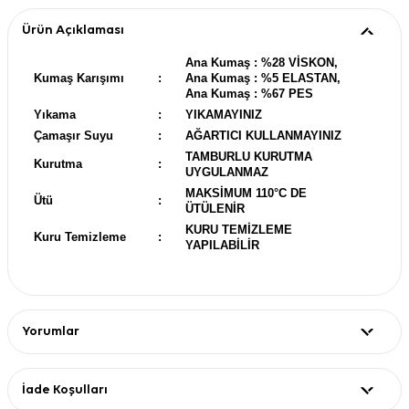
Ürün Açıklaması
Ana Kumaş : %28 VİSKON,
Kumaş Karışımı
:
Ana Kumaş : %5 ELASTAN,
Ana Kumaş : %67 PES
Yıkama
:
YIKAMAYINIZ
Çamaşır Suyu
:
AĞARTICI KULLANMAYINIZ
TAMBURLU KURUTMA
Kurutma
:
UYGULANMAZ
MAKSİMUM 110°C DE
Ütü
:
ÜTÜLENİR
KURU TEMİZLEME
Kuru Temizleme
:
YAPILABİLİR
Yorumlar
İade Koşulları