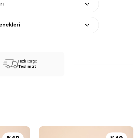
rı
nekleri
Hızlı Kargo
Teslimat