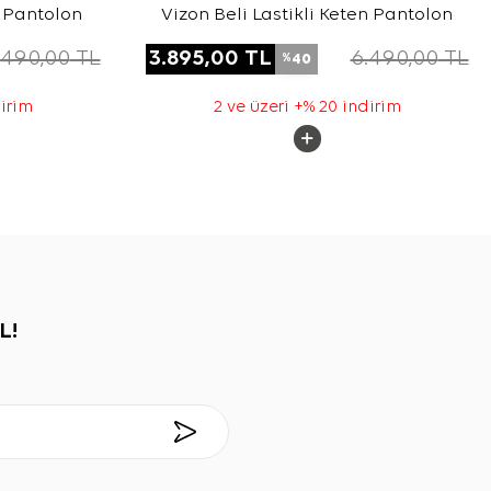
n Pantolon
Vizon Beli Lastikli Keten Pantolon
.490,00
TL
3.895,00
TL
6.490,00
TL
40
%
dirim
2 ve üzeri +% 20 indirim
L!