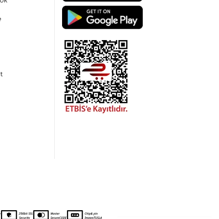
ok
e
t