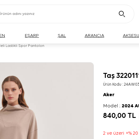
EN
EŞARP
ŞAL
ARANCIA
AKSES
eli Lastikli Spor Pantolon
Taş 322011
Ürün Kodu :
24AW03
Aker
Model :
2024 
840,00
TL
2 ve üzeri +% 20