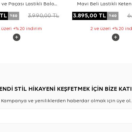
 ve Paçası Lastikli Balon
Mavi Beli Lastikli Kete
m Keten Pantolon
TL
3.990,00
TL
3.895,00
TL
6
50
40
%
%
 üzeri +% 20 indirim
2 ve üzeri +% 20 in
ENDİ STİL HİKAYENİ KEŞFETMEK İÇİN BİZE KATI
Kampanya ve yeniliklerden haberdar olmak için üye ol.