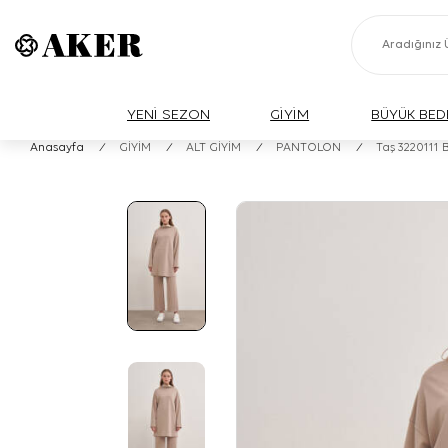
YENİ SEZON
GİYİM
BÜYÜK BED
Anasayfa
/
GİYİM
/
ALT GİYİM
/
PANTOLON
/
Taş 3220111 B