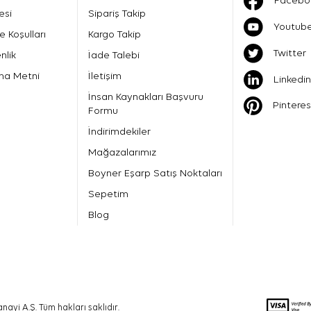
Facebo
esi
Sipariş Takip
Youtub
e Koşulları
Kargo Takip
Twitter
nlik
İade Talebi
ma Metni
İletişim
Linkedin
İnsan Kaynakları Başvuru
Pinteres
Formu
İndirimdekiler
Mağazalarımız
Boyner Eşarp Satış Noktaları
Sepetim
Blog
nayi A.Ş. Tüm hakları saklıdır.