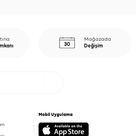
tına
Mağazada
İmkanı
Değişim
Mobil Uygulama
am