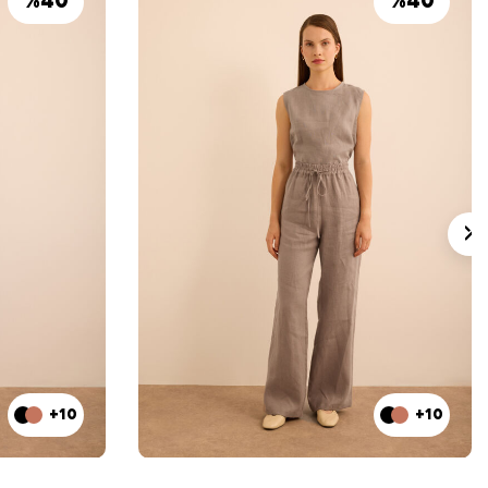
%
40
%
40
+10
+10