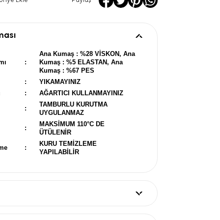
oriye Ekle
Paylaş
ması
Ana Kumaş : %28 VİSKON, Ana
mı
:
Kumaş : %5 ELASTAN, Ana
Kumaş : %67 PES
:
YIKAMAYINIZ
u
:
AĞARTICI KULLANMAYINIZ
TAMBURLU KURUTMA
:
UYGULANMAZ
MAKSİMUM 110°C DE
:
ÜTÜLENİR
KURU TEMİZLEME
eme
:
YAPILABİLİR