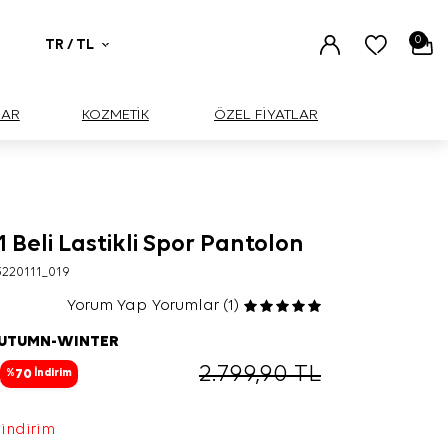
0
TR / TL
UAR
KOZMETİK
ÖZEL FİYATLAR
1 Beli Lastikli Spor Pantolon
220111_019
Yorum Yap
Yorumlar (1)
AUTUMN-WINTER
2.799,90
TL
70
%
İndirim
 indirim