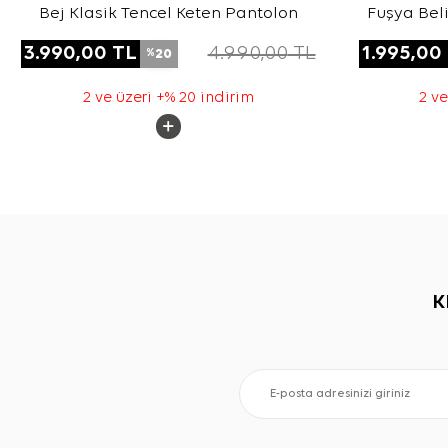
Bej Klasik Tencel Keten Pantolon
Fuşya Beli
For
3.990,00
TL
4.990,00
TL
1.995,00
20
%
2 ve üzeri +% 20 indirim
2 ve
K