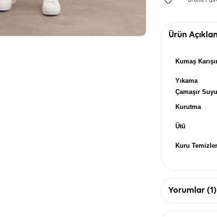
Ürünü Fav
Ürün Açıkla
Kumaş Karışı
Yıkama
Çamaşır Suy
Kurutma
Ütü
Kuru Temizl
Yorumlar (1)