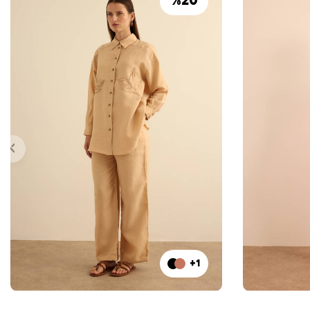
%
20
+1