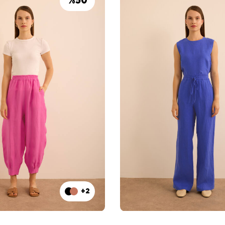
%
50
+2