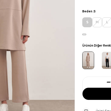
Beden :
S
S
M
L
Ürünün Diğer Renk