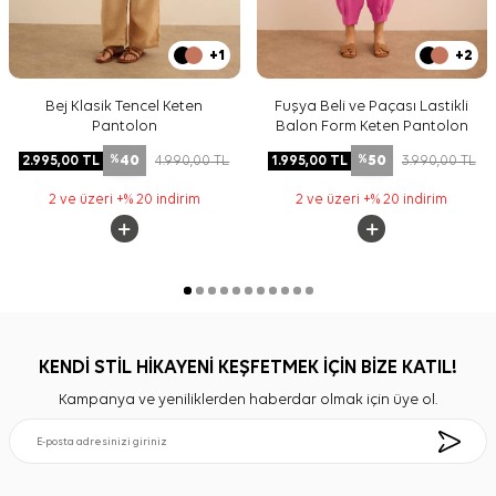
+1
+2
Bej Klasik Tencel Keten
Fuşya Beli ve Paçası Lastikli
Pantolon
Balon Form Keten Pantolon
40
50
2.995,00
TL
4.990,00
TL
1.995,00
TL
3.990,00
TL
%
%
2 ve üzeri +% 20 indirim
2 ve üzeri +% 20 indirim
KENDİ STİL HİKAYENİ KEŞFETMEK İÇİN BİZE KATIL!
Kampanya ve yeniliklerden haberdar olmak için üye ol.