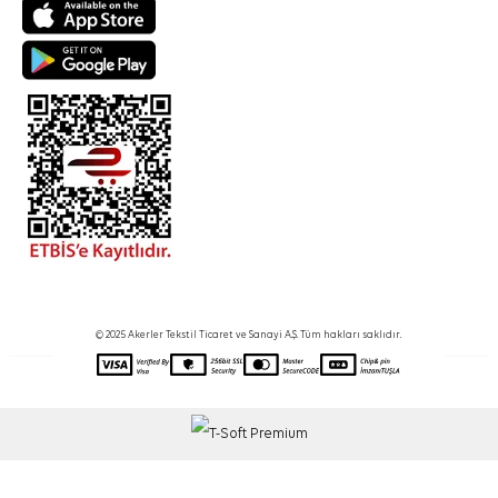
© 2025 Akerler Tekstil Ticaret ve Sanayi A.Ş. Tüm hakları saklıdır.