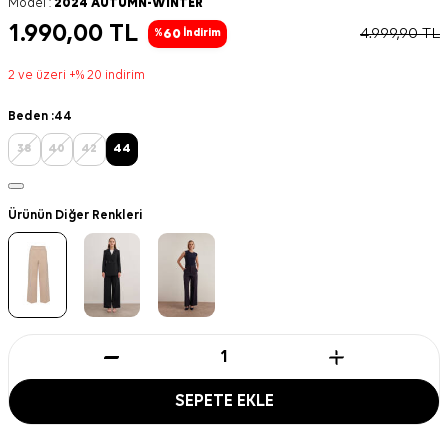
Model :
2024 AUTUMN-WINTER
1.990,00
TL
4.999,90
TL
60
%
İndirim
2 ve üzeri +% 20 indirim
Beden :
44
38
40
42
44
Ürünün Diğer Renkleri
SEPETE EKLE