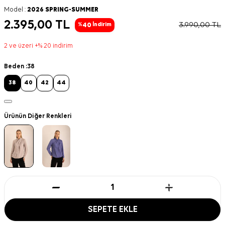
Model :
2026 SPRING-SUMMER
2.395,00
TL
3.990,00
TL
40
%
İndirim
2 ve üzeri +% 20 indirim
Beden :
38
38
40
42
44
Ürünün Diğer Renkleri
SEPETE EKLE