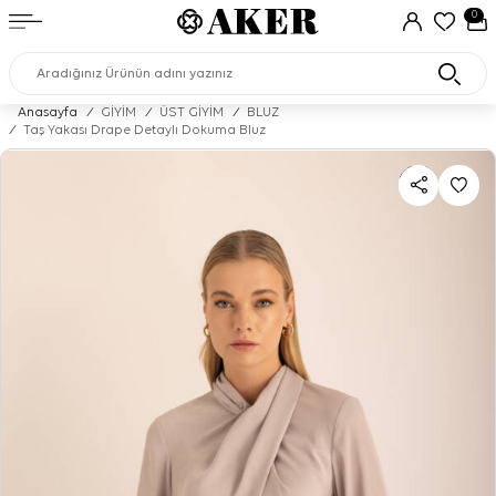
0
Anasayfa
/
GİYİM
/
ÜST GİYİM
/
BLUZ
/
Taş Yakası Drape Detaylı Dokuma Bluz