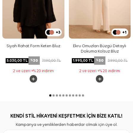
+3
+1
Siyah Rahat Form Keten Bluz
Ekru Omuzları Büzgü Detaylı
Dokuma Kolsuz Bluz
30
50
5.030,00
TL
7.190,00
TL
1.995,00
TL
3.990,00
TL
%
%
2 ve üzeri +% 20 indirim
2 ve üzeri +% 20 indirim
KENDİ STİL HİKAYENİ KEŞFETMEK İÇİN BİZE KATIL!
Kampanya ve yeniliklerden haberdar olmak için üye ol.