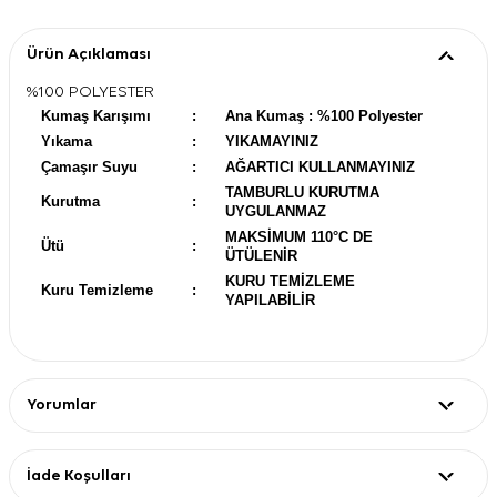
Ürün Açıklaması
%100 POLYESTER
Kumaş Karışımı
:
Ana Kumaş : %100 Polyester
Yıkama
:
YIKAMAYINIZ
Çamaşır Suyu
:
AĞARTICI KULLANMAYINIZ
TAMBURLU KURUTMA
Kurutma
:
UYGULANMAZ
MAKSİMUM 110°C DE
Ütü
:
ÜTÜLENİR
KURU TEMİZLEME
Kuru Temizleme
:
YAPILABİLİR
Yorumlar
İade Koşulları