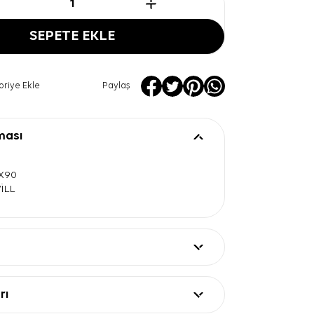
SEPETE EKLE
oriye Ekle
Paylaş
ması
0X90
WİLL
rı