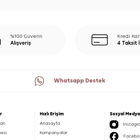
%100 Güvenli
Kredi Kar
Alışveriş
4 Taksit 
Whatsapp Destek
er
Hızlı Erişim
Sosyal Medya
arı
Anasayfa
İnstagr
mesi
Kampanyalar
Facebo