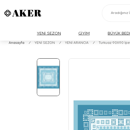
YENİ SEZON
GİYİM
BÜYÜK BED
Anasayfa
/
YENİ SEZON
/
YENİ ARANCIA
/
Turkuaz 90X90 İpek