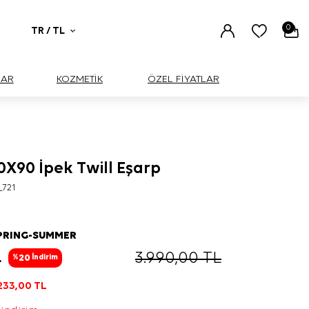
0
TR / TL
UAR
KOZMETİK
ÖZEL FİYATLAR
0X90 İpek Twill Eşarp
_721
PRING-SUMMER
L
3.990,00
TL
20
%
İndirim
233,00
TL