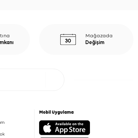
tına
Mağazada
İmkanı
Değişim
Mobil Uygulama
am
ok