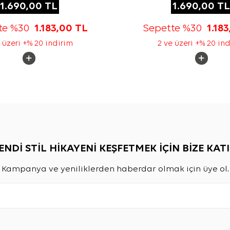
1.690,00
TL
1.690,00
TL
te %30
1.183,00
TL
Sepette %30
1.18
 üzeri +% 20 indirim
2 ve üzeri +% 20 in
ENDİ STİL HİKAYENİ KEŞFETMEK İÇİN BİZE KATI
Kampanya ve yeniliklerden haberdar olmak için üye ol.