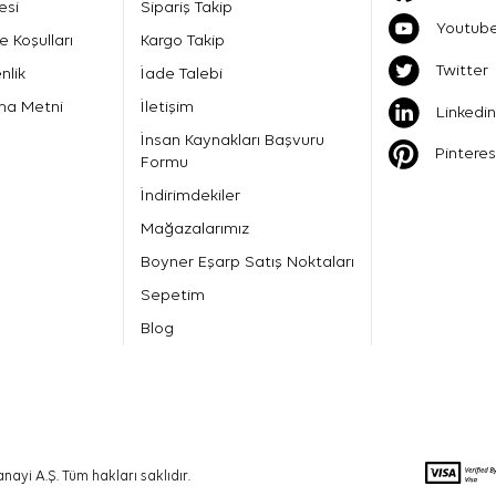
esi
Sipariş Takip
Youtub
e Koşulları
Kargo Takip
Twitter
nlik
İade Talebi
ma Metni
İletişim
Linkedin
İnsan Kaynakları Başvuru
Pinteres
Formu
İndirimdekiler
Mağazalarımız
Boyner Eşarp Satış Noktaları
Sepetim
Blog
nayi A.Ş. Tüm hakları saklıdır.