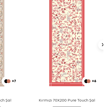
+7
+6
ch Şal
Kırmızı 70X200 Pure Touch Şal