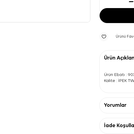
Ürünü Fav
Ürün Açıkla
Ürün Ebatı : 9
Kalite : İPEK T
Yorumlar
İade Koşulla