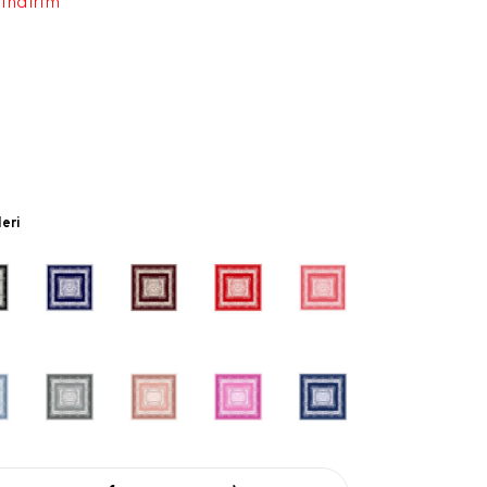
 indirim
leri