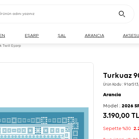
EN
EŞARP
ŞAL
ARANCIA
AKSES
 Twill Eşarp
Turkuaz 9
Ürün Kodu :
91ar513
Arancia
Model :
2026 S
3.190,00
T
Sepette %30
2.