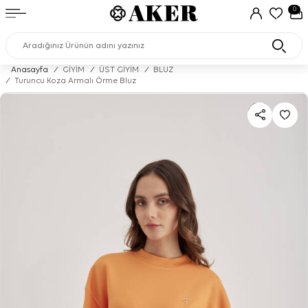
0
Anasayfa
/
GİYİM
/
ÜST GİYİM
/
BLUZ
/
Turuncu Koza Armalı Örme Bluz