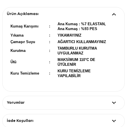
Ürün Açıklaması
Ana Kumaş : %7 ELASTAN,
Kumaş Karışımı
:
Ana Kumaş : %93 PES
Yıkama
:
YIKAMAYINIZ
Çamaşır Suyu
:
AĞARTICI KULLANMAYINIZ
TAMBURLU KURUTMA
Kurutma
:
UYGULANMAZ
MAKSİMUM 110°C DE
Ütü
:
ÜTÜLENİR
KURU TEMİZLEME
Kuru Temizleme
:
YAPILABİLİR
Yorumlar
İade Koşulları