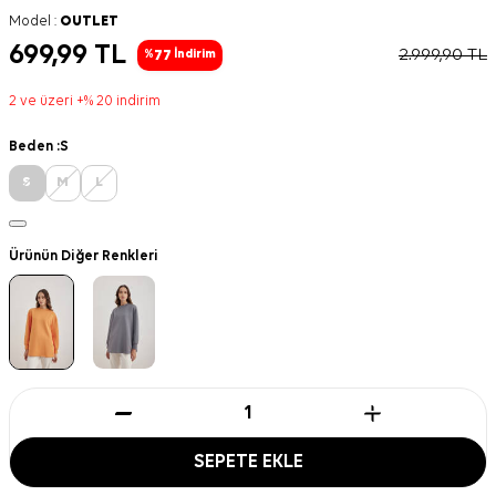
Model :
OUTLET
699,99
TL
2.999,90
TL
77
%
İndirim
2 ve üzeri +% 20 indirim
Beden :
S
S
M
L
Ürünün Diğer Renkleri
SEPETE EKLE