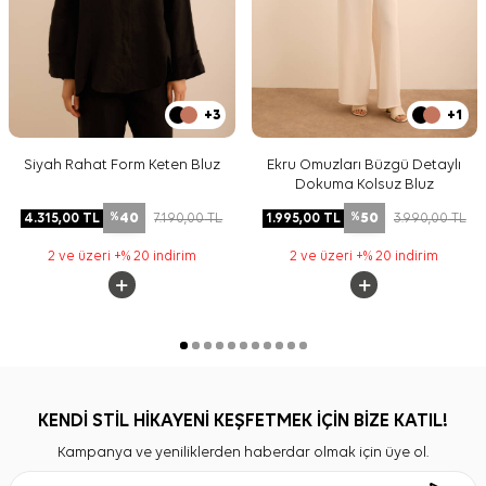
+3
+1
Siyah Rahat Form Keten Bluz
Ekru Omuzları Büzgü Detaylı
Dokuma Kolsuz Bluz
40
50
4.315,00
TL
7.190,00
TL
1.995,00
TL
3.990,00
TL
%
%
2 ve üzeri +% 20 indirim
2 ve üzeri +% 20 indirim
KENDİ STİL HİKAYENİ KEŞFETMEK İÇİN BİZE KATIL!
Kampanya ve yeniliklerden haberdar olmak için üye ol.