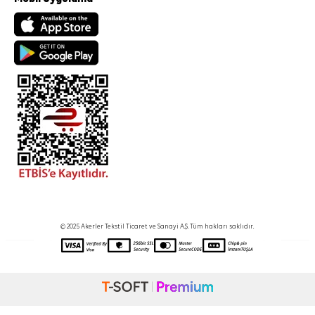
© 2025 Akerler Tekstil Ticaret ve Sanayi A.Ş. Tüm hakları saklıdır.