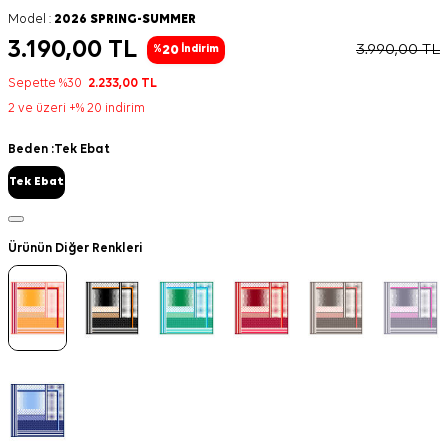
Model :
2026 SPRING-SUMMER
3.190,00
TL
3.990,00
TL
20
%
İndirim
Sepette %30
2.233,00
TL
2 ve üzeri +% 20 indirim
Beden :
Tek Ebat
Tek Ebat
Ürünün Diğer Renkleri