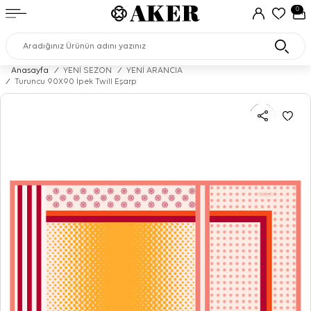
0
Anasayfa
/
YENİ SEZON
/
YENİ ARANCIA
/
Turuncu 90X90 İpek Twill Eşarp