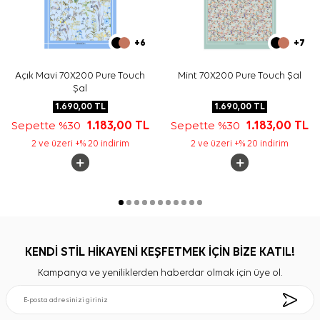
+6
+7
Açık Mavi 70X200 Pure Touch
Mint 70X200 Pure Touch Şal
Şal
1.690,00
TL
1.690,00
TL
Sepette %30
1.183,00
TL
Sepette %30
1.183,00
TL
2 ve üzeri +% 20 indirim
2 ve üzeri +% 20 indirim
KENDİ STİL HİKAYENİ KEŞFETMEK İÇİN BİZE KATIL!
Kampanya ve yeniliklerden haberdar olmak için üye ol.