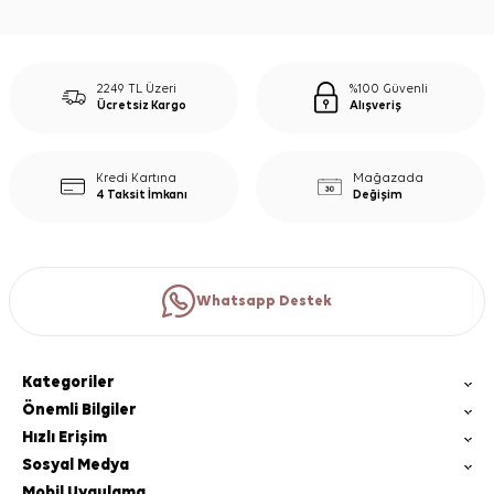
2249 TL Üzeri
%100 Güvenli
Ücretsiz Kargo
Alışveriş
Kredi Kartına
Mağazada
4 Taksit İmkanı
Değişim
Whatsapp Destek
Kategoriler
Önemli Bilgiler
Hızlı Erişim
Sosyal Medya
Mobil Uygulama