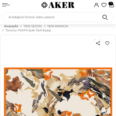
0
Anasayfa
/
YENİ SEZON
/
YENİ ARANCIA
/
Turuncu 90X90 İpek Twill Eşarp