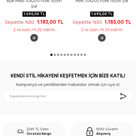
Açık Mavi 70X200 Pure Touch
Mint 70X200 Pure Touch Şal
Şal
1.690,00
TL
1.690,00
TL
Sepette %30
1.183,00
TL
Sepette %30
1.183,00
TL
2 ve üzeri +% 20 indirim
2 ve üzeri +% 20 indirim
KENDİ STİL HİKAYENİ KEŞFETMEK İÇİN BİZE KATIL!
Kampanya ve yeniliklerden haberdar olmak için üye ol.
2249 TL Üzeri
%100 Güvenli
Ücretsiz Kargo
Alışveriş