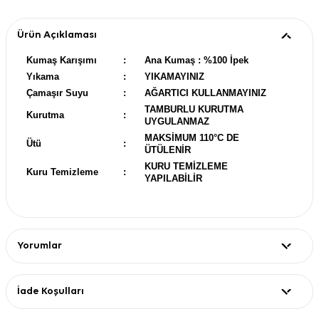
Ürün Açıklaması
Kumaş Karışımı
:
Ana Kumaş : %100 İpek
Yıkama
:
YIKAMAYINIZ
Çamaşır Suyu
:
AĞARTICI KULLANMAYINIZ
TAMBURLU KURUTMA
Kurutma
:
UYGULANMAZ
MAKSİMUM 110°C DE
Ütü
:
ÜTÜLENİR
KURU TEMİZLEME
Kuru Temizleme
:
YAPILABİLİR
Yorumlar
İade Koşulları