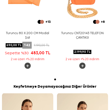
+13
+8
Turuncu 80 X 200 CM Modal
Turuncu CNT20143 TELEFON
Şal
ÇANTASI
42
690,00
TL
1.190,00
TL
%
2.199,90
TL
Sepette %30
483,00
TL
2 ve üzeri +% 20 indirim
2 ve üzeri +% 20 indirim
Keşfetmeye Doyamayacağınız Diğer Ürünler