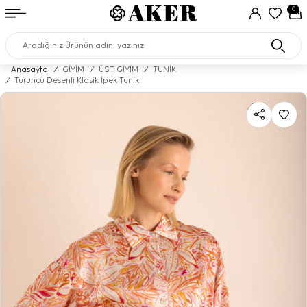
0
Anasayfa
/
GİYİM
/
ÜST GİYİM
/
TUNİK
/
Turuncu Desenli Klasik İpek Tunik