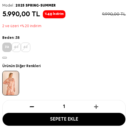
Model :
2025 SPRING-SUMMER
5.990,00
TL
9.990,00
TL
40
%
İndirim
2 ve üzeri +% 20 indirim
Beden :
38
38
40
42
Ürünün Diğer Renkleri
SEPETE EKLE