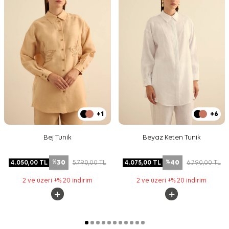
+1
+6
Bej Tunik
Beyaz Keten Tunik
30
40
4.050,00
TL
5.790,00
TL
4.075,00
TL
6.790,00
TL
%
%
2 ve üzeri +% 20 indirim
2 ve üzeri +% 20 indirim